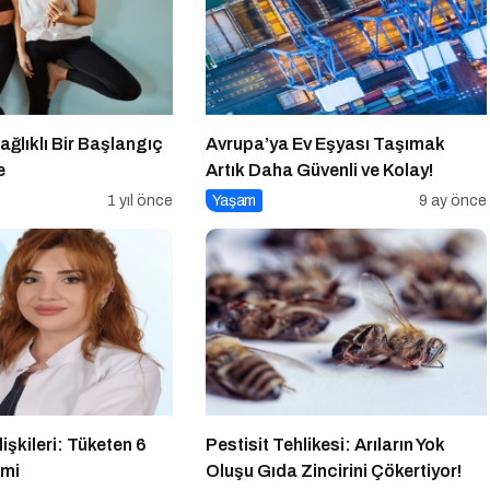
ağlıklı Bir Başlangıç
Avrupa’ya Ev Eşyası Taşımak
e
Artık Daha Güvenli ve Kolay!
1 yıl önce
Yaşam
9 ay önce
İlişkileri: Tüketen 6
Pestisit Tehlikesi: Arıların Yok
imi
Oluşu Gıda Zincirini Çökertiyor!