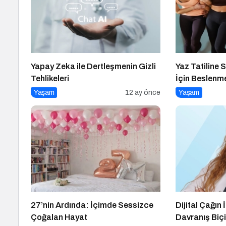
Yapay Zeka ile Dertleşmenin Gizli
Yaz Tatiline S
Tehlikeleri
İçin Beslenm
Yaşam
12 ay önce
Yaşam
27’nin Ardında: İçimde Sessizce
Dijital Çağın 
Çoğalan Hayat
Davranış Biç