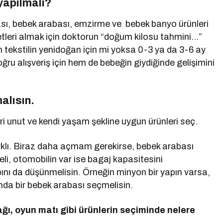
 yapılmalı?
ası, bebek arabası, emzirme ve bebek banyo ürünleri
afetleri almak için doktorun “doğum kilosu tahmini…”
 tekstilin yenidoğan için mi yoksa 0-3 ya da 3-6 ay
ğru alışveriş için hem de bebeğin giydiğinde gelişimini
alısın.
eri unut ve kendi yaşam şekline uygun ürünleri seç.
 farklı. Biraz daha açmam gerekirse, bebek arabası
li, otomobilin var ise bagaj kapasitesini
pını da düşünmelisin. Örneğin minyon bir yapın varsa,
ğında bir bebek arabası seçmelisin.
ağı, oyun matı gibi ürünlerin seçiminde nelere