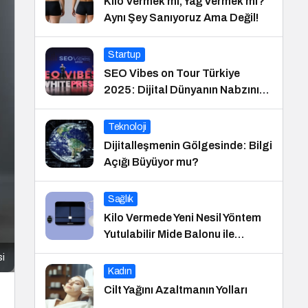
Kilo Vermek mi, Yağ Vermek mi?
Aynı Şey Sanıyoruz Ama Değil!
Startup
SEO Vibes on Tour Türkiye
2025: Dijital Dünyanın Nabzını
Tutan Etkinlik
Teknoloji
Dijitalleşmenin Gölgesinde: Bilgi
Açığı Büyüyor mu?
Sağlık
Kilo Vermede Yeni Nesil Yöntem
Yutulabilir Mide Balonu ile
Ameliyatsız Konforlu ve Hızlı Bir
si
Çözüm
Kadın
Cilt Yağını Azaltmanın Yolları