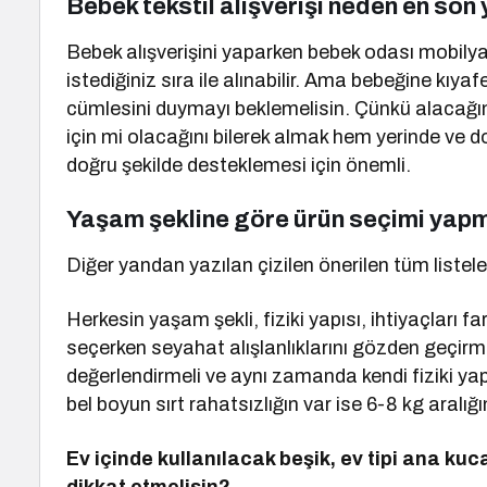
Bebek tekstil alışverişi neden en son
Bebek alışverişini yaparken bebek odası mobily
istediğiniz sıra ile alınabilir. Ama bebeğine kıy
cümlesini duymayı beklemelisin. Çünkü alacağın
için mi olacağını bilerek almak hem yerinde ve do
doğru şekilde desteklemesi için önemli.
Yaşam şekline göre ürün seçimi yapm
Diğer yandan yazılan çizilen önerilen tüm listel
Herkesin yaşam şekli, fiziki yapısı, ihtiyaçları
seçerken seyahat alışlanlıklarını gözden geçirme
değerlendirmeli ve aynı zamanda kendi fiziki ya
bel boyun sırt rahatsızlığın var ise 6-8 kg aralı
Ev içinde kullanılacak beşik, ev tipi ana kuc