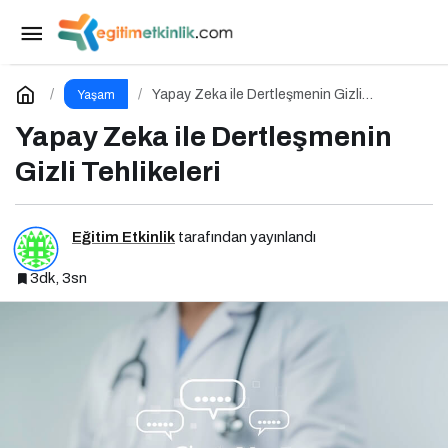
Pestisit Tehlikesi: Arıların Yok Oluşu Gıda
Zincirini Çökertiyor!
Paylaş
Yorum Yap
Yapay Zeka ile Dertleşmenin Gizli
Yaşam
Tehlikeleri
Yapay Zeka ile Dertleşmenin
Gizli Tehlikeleri
Eğitim Etkinlik
tarafından yayınlandı
3dk, 3sn