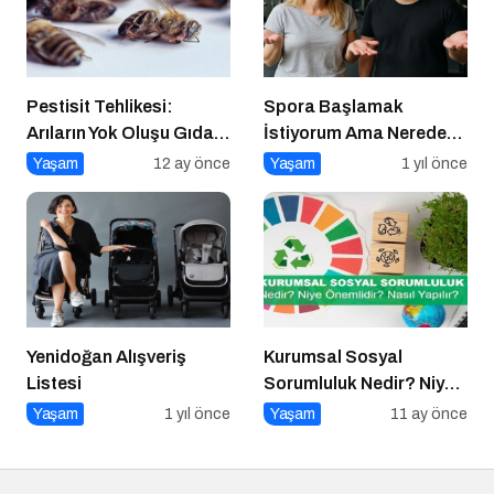
Pestisit Tehlikesi:
Spora Başlamak
Arıların Yok Oluşu Gıda
İstiyorum Ama Nereden
Zincirini Çökertiyor!
Başlayacağımı
Yaşam
12 ay önce
Yaşam
1 yıl önce
Bilmiyorum!
Yenidoğan Alışveriş
Kurumsal Sosyal
Listesi
Sorumluluk Nedir? Niye
Önemlidir? Kurumsal
Yaşam
1 yıl önce
Yaşam
11 ay önce
Sosyal Sorumluluk Nasıl
Yapılır?