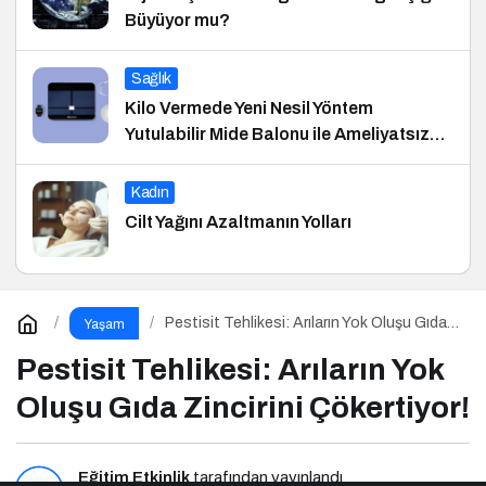
Büyüyor mu?
Sağlık
Kilo Vermede Yeni Nesil Yöntem
Yutulabilir Mide Balonu ile Ameliyatsız
Konforlu ve Hızlı Bir Çözüm
Kadın
Cilt Yağını Azaltmanın Yolları
Pestisit Tehlikesi: Arıların Yok Oluşu Gıda
Yaşam
Zincirini Çökertiyor!
Pestisit Tehlikesi: Arıların Yok
Oluşu Gıda Zincirini Çökertiyor!
Eğitim Etkinlik
tarafından yayınlandı