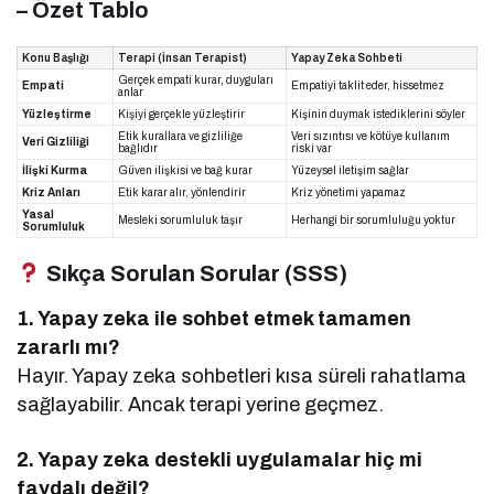
– Özet Tablo
Konu Başlığı
Terapi (İnsan Terapist)
Yapay Zeka Sohbeti
Gerçek empati kurar, duyguları
Empati
Empatiyi taklit eder, hissetmez
anlar
Yüzleştirme
Kişiyi gerçekle yüzleştirir
Kişinin duymak istediklerini söyler
Etik kurallara ve gizliliğe
Veri sızıntısı ve kötüye kullanım
Veri Gizliliği
bağlıdır
riski var
İlişki Kurma
Güven ilişkisi ve bağ kurar
Yüzeysel iletişim sağlar
Kriz Anları
Etik karar alır, yönlendirir
Kriz yönetimi yapamaz
Yasal
Mesleki sorumluluk taşır
Herhangi bir sorumluluğu yoktur
Sorumluluk
Sıkça Sorulan Sorular (SSS)
1. Yapay zeka ile sohbet etmek tamamen
zararlı mı?
Hayır. Yapay zeka sohbetleri kısa süreli rahatlama
sağlayabilir. Ancak terapi yerine geçmez.
2. Yapay zeka destekli uygulamalar hiç mi
faydalı değil?