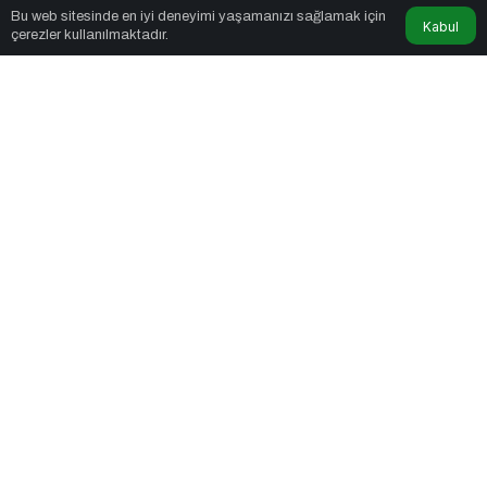
Bu web sitesinde en iyi deneyimi yaşamanızı sağlamak için
Kabul
çerezler kullanılmaktadır.
2dk, 14sn
Pestisit Tehlikesi: Arıların Yok Oluşu Gıda Zincirini Çökertiyor!
PAYLAŞ
Arıların yok oluşu, yalnızca bal üretimini değil, tüm