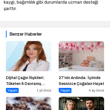
kaygı, bağımlılık gibi durumlarda uzman desteği
şarttır.
Benzer Haberler
Dijital Çağın İlişkileri:
27’nin Ardında: İçimde
Tüketen 6 Davranış
Sessizce Çoğalan Hayat
Biçimi
Yaşam
1 yıl önce
Yaşam
4 ay önce