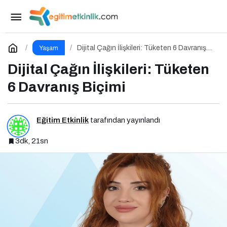
Yaz Tatiline Sağlıklı Bir Başlangıç İçin
Beslenme
Paylaş
Yorum Yap
Dijital Çağın İlişkileri: Tüketen 6 Davranış
Yaşam
Biçimi
Dijital Çağın İlişkileri: Tüketen
6 Davranış Biçimi
Eğitim Etkinlik
tarafından yayınlandı
3dk, 21sn