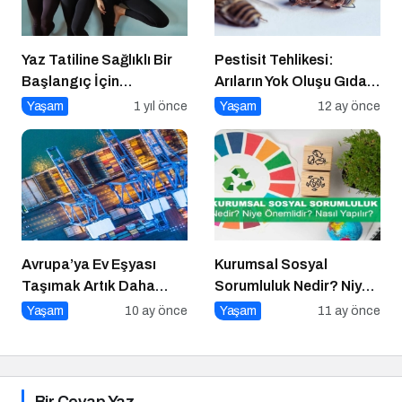
Yaz Tatiline Sağlıklı Bir
Pestisit Tehlikesi:
Başlangıç İçin
Arıların Yok Oluşu Gıda
Beslenme
Zincirini Çökertiyor!
Yaşam
1 yıl önce
Yaşam
12 ay önce
Avrupa’ya Ev Eşyası
Kurumsal Sosyal
Taşımak Artık Daha
Sorumluluk Nedir? Niye
Güvenli ve Kolay!
Önemlidir? Kurumsal
Yaşam
10 ay önce
Yaşam
11 ay önce
Sosyal Sorumluluk Nasıl
Yapılır?
Bir Cevap Yaz