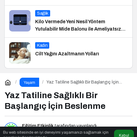
Sağlık
Kilo Vermede Yeni Nesil Yöntem
Yutulabilir Mide Balonu ile Ameliyatsız
Konforlu ve Hızlı Bir Çözüm
Kadın
Cilt Yağını Azaltmanın Yolları
Yaz Tatiline Sağlıklı Bir Başlangıç İçin
Yaşam
Beslenme
Yaz Tatiline Sağlıklı Bir
Başlangıç İçin Beslenme
Eğitim Etkinlik
tarafından yayınlandı
Bu web sitesinde en iyi deneyimi yaşamanızı sağlamak için
Kabul