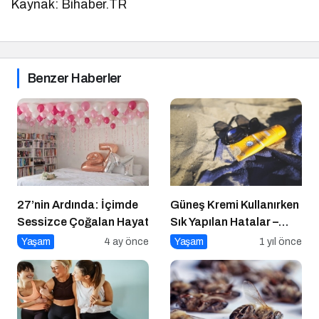
Kaynak: Bihaber.TR
Benzer Haberler
27’nin Ardında: İçimde
Güneş Kremi Kullanırken
Sessizce Çoğalan Hayat
Sık Yapılan Hatalar –
Yaygın 8 Hata
Yaşam
4 ay önce
Yaşam
1 yıl önce