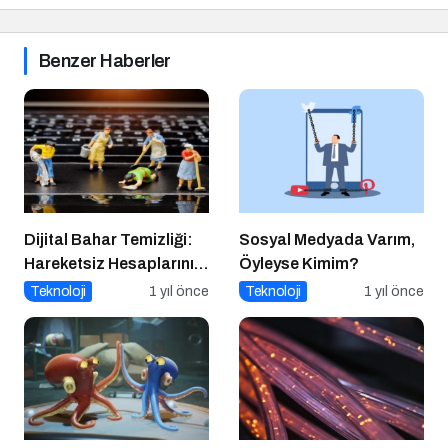
Benzer Haberler
Dijital Bahar Temizliği:
Sosyal Medyada Varım,
Hareketsiz Hesaplarınızı
Öyleyse Kimim?
Temizlemenin Zamanı
Teknoloji
1 yıl önce
Teknoloji
1 yıl önce
Geldi!