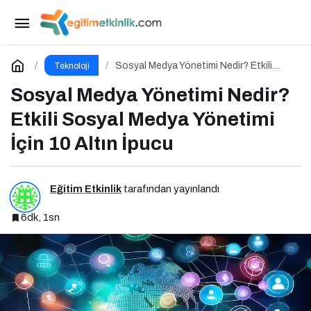
VPN ve Fidye Yazılımı Koruması Merkeze Alındı
Paylaş
Yorum Yap
Sosyal Medya Yönetimi Nedir? Etkili
Teknoloji
Sosyal Medya Yönetimi İçin 10 Altın
İpucu
Sosyal Medya Yönetimi Nedir?
Etkili Sosyal Medya Yönetimi
İçin 10 Altın İpucu
Eğitim Etkinlik
tarafından yayınlandı
6dk, 1sn