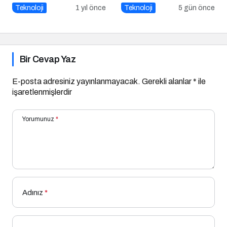
Operasyonu Uyarısı
Güvenli?
Teknoloji
1 yıl önce
Teknoloji
5 gün önce
Bir Cevap Yaz
E-posta adresiniz yayınlanmayacak.
Gerekli alanlar
*
ile
işaretlenmişlerdir
Yorumunuz
*
Adınız
*