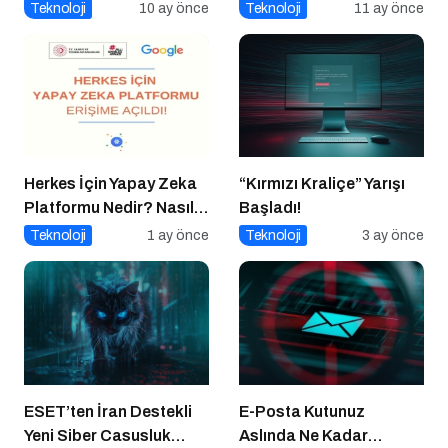
Operasyonu
güvenliğinin temel
Teknoloji
10 ay önce
Teknoloji
11 ay önce
katmanı
Herkes İçin Yapay Zeka
“Kırmızı Kraliçe” Yarışı
Platformu Nedir? Nasıl
Başladı!
Kullanılır?
Teknoloji
1 ay önce
Teknoloji
3 ay önce
ESET’ten İran Destekli
E-Posta Kutunuz
Yeni Siber Casusluk
Aslında Ne Kadar