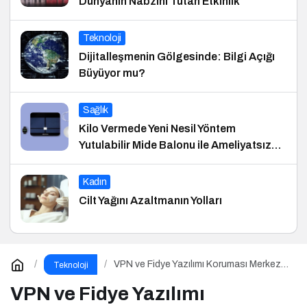
Dünyanın Nabzını Tutan Etkinlik
Teknoloji
Dijitalleşmenin Gölgesinde: Bilgi Açığı
Büyüyor mu?
Sağlık
Kilo Vermede Yeni Nesil Yöntem
Yutulabilir Mide Balonu ile Ameliyatsız
Konforlu ve Hızlı Bir Çözüm
Kadın
Cilt Yağını Azaltmanın Yolları
VPN ve Fidye Yazılımı Koruması Merkeze
Teknoloji
Alındı
VPN ve Fidye Yazılımı