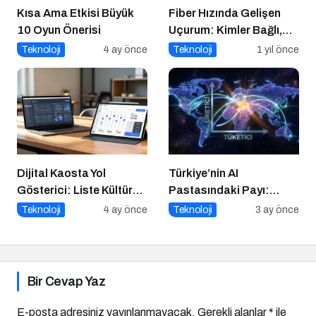
Kısa Ama Etkisi Büyük
Fiber Hızında Gelişen
10 Oyun Önerisi
Uçurum: Kimler Bağlı,
Kimler Dışarıda
Teknoloji
4 ay önce
Teknoloji
1 yıl önce
Dijital Kaosta Yol
Türkiye’nin AI
Gösterici: Liste Kültürü
Pastasındaki Payı:
ve İnteraktif Çözümlerin
Üretici mi, Tüketici mi?
Teknoloji
4 ay önce
Teknoloji
3 ay önce
Geleceği
Bir Cevap Yaz
E-posta adresiniz yayınlanmayacak.
Gerekli alanlar
*
ile