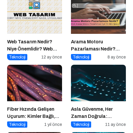
Web Tasarım Nedir?
Arama Motoru
Niye Önemlidir? Web
Pazarlaması Nedir?
Tasarım Nasıl Yapılır?
Etkili Arama Motoru
Teknoloji
12 ay önce
Teknoloji
8 ay önce
Pazarlaması İçin 10
Altın İpucu
Fiber Hızında Gelişen
Asla Güvenme, Her
Uçurum: Kimler Bağlı,
Zaman Doğrula:
Kimler Dışarıda
Şirketler İçin Parola
Teknoloji
1 yıl önce
Teknoloji
11 ay önce
Güvenliği Alarmı