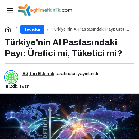
“Kırmızı Kraliçe” Yarışı Başladı!
Paylaş
Yorum Yap
Türkiye’nin AI Pastasındaki Payı: Üretici
Teknoloji
mi, Tüketici mi?
Türkiye’nin AI Pastasındaki
Payı: Üretici mi, Tüketici mi?
Eğitim Etkinlik
tarafından yayınlandı
2dk, 18sn