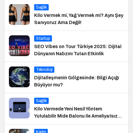
Sağlık
Kilo Vermek mi, Yağ Vermek mi? Aynı Şey
Sanıyoruz Ama Değil!
Startup
SEO Vibes on Tour Türkiye 2025: Dijital
Dünyanın Nabzını Tutan Etkinlik
Teknoloji
Dijitalleşmenin Gölgesinde: Bilgi Açığı
Büyüyor mu?
Sağlık
Kilo Vermede Yeni Nesil Yöntem
Yutulabilir Mide Balonu ile Ameliyatsız
Konforlu ve Hızlı Bir Çözüm
Kadın