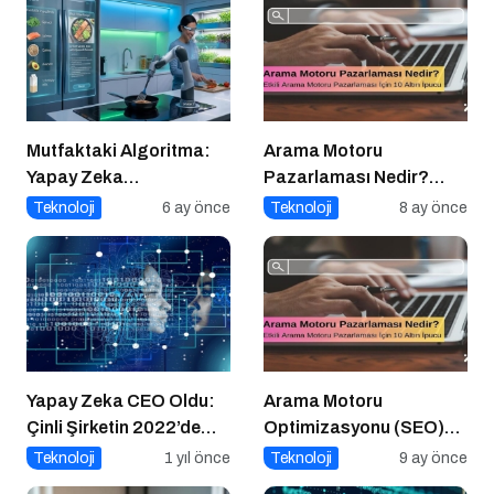
Mutfaktaki Algoritma:
Arama Motoru
Yapay Zeka
Pazarlaması Nedir?
Gastronomiyi Nasıl
Etkili Arama Motoru
Teknoloji
6 ay önce
Teknoloji
8 ay önce
Yeniden Programlıyor?
Pazarlaması İçin 10
Altın İpucu
Yapay Zeka CEO Oldu:
Arama Motoru
Çinli Şirketin 2022’de
Optimizasyonu (SEO)
Attığı Adım Yeniden
Nedir? Etkili SEO İçin 10
Teknoloji
1 yıl önce
Teknoloji
9 ay önce
Gündemde
Altın İpucu