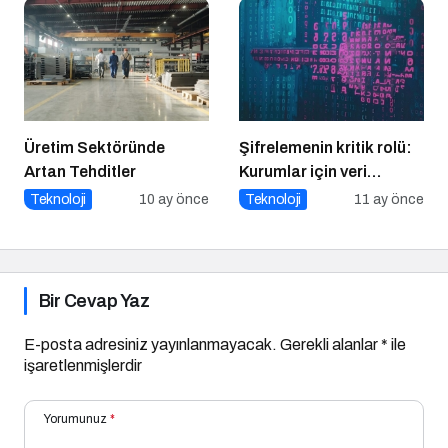
Üretim Sektöründe
Şifrelemenin kritik rolü:
Artan Tehditler
Kurumlar için veri
güvenliğinin temel
Teknoloji
10 ay önce
Teknoloji
11 ay önce
katmanı
Bir Cevap Yaz
E-posta adresiniz yayınlanmayacak.
Gerekli alanlar
*
ile
işaretlenmişlerdir
Yorumunuz
*