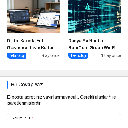
Dijital Kaosta Yol
Rusya Bağlantılı
Gösterici: Liste Kültürü
RomCom Grubu WinRAR
ve İnteraktif Çözümlerin
Açığını Hedef Aldı
Teknoloji
4 ay önce
Teknoloji
12 ay önce
Geleceği
Bir Cevap Yaz
E-posta adresiniz yayınlanmayacak.
Gerekli alanlar
*
ile
işaretlenmişlerdir
Yorumunuz
*