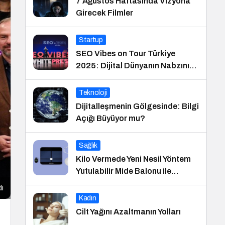
7 Ağustos Haftasında Vizyona
Girecek Filmler
Startup
SEO Vibes on Tour Türkiye
2025: Dijital Dünyanın Nabzını
Tutan Etkinlik
Teknoloji
Dijitalleşmenin Gölgesinde: Bilgi
Açığı Büyüyor mu?
Sağlık
Kilo Vermede Yeni Nesil Yöntem
Yutulabilir Mide Balonu ile
Ameliyatsız Konforlu ve Hızlı Bir
dı
Çözüm
Kadın
Cilt Yağını Azaltmanın Yolları