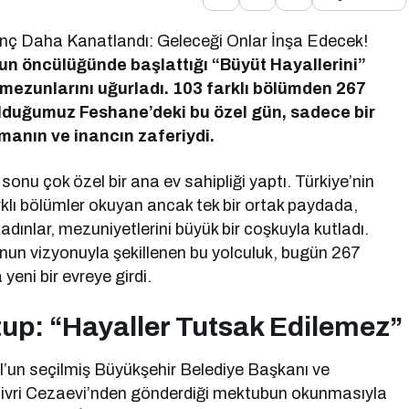
enç Daha Kanatlandı: Geleceği Onlar İnşa Edecek!
nun öncülüğünde başlattığı “Büyüt Hayallerini”
 mezunlarını uğurladı. 103 farklı bölümden 267
lduğumuz Feshane’deki bu özel gün, sadece bir
manın ve inancın zaferiydi.
onu çok özel bir ana ev sahipliği yaptı. Türkiye’nin
arklı bölümler okuyan ancak tek bir ortak paydada,
dınlar, mezuniyetlerini büyük bir coşkuyla kutladı.
’nun vizyonuyla şekillenen bu yolculuk, bugün 267
yeni bir evreye girdi.
up: “Hayaller Tutsak Edilemez”
l’un seçilmiş Büyükşehir Belediye Başkanı ve
ilivri Cezaevi’nden gönderdiği mektubun okunmasıyla