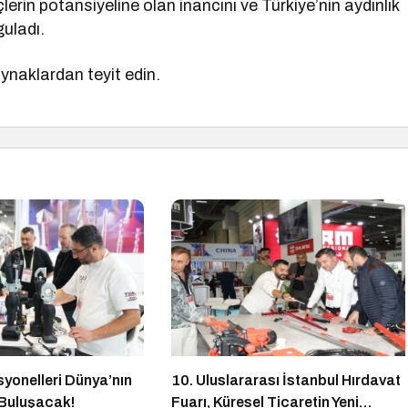
erin potansiyeline olan inancını ve Türkiye’nin aydınlık
guladı.
kaynaklardan teyit edin.
yonelleri Dünya’nın
10. Uluslararası İstanbul Hırdavat
Buluşacak!
Fuarı, Küresel Ticaretin Yeni