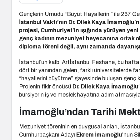
Gençlerin Umudu “Büyüt Hayallerini” ile 267 G
İstanbul Vakfı’nın Dr. Dilek Kaya İmamoğlu’
projesi, Cumhuriyet’in ışığında yürüyen yeni
genç kadının mezuniyet heyecanına ortak o
diploma töreni değil, aynı zamanda dayanış
İstanbul’un kalbi Artİstanbul Feshane, bu hafta s
dört bir yanından gelen, farklı üniversitelerde f
“hayallerini büyütme” gayesinde buluşan genç ka
Projenin fikir öncüsü
Dr. Dilek Kaya İmamoğlu
bursiyerin iş ve meslek hayatına adım atmasıyla 
İmamoğlu’ndan Tarihi Mekt
Mezuniyet töreninin en duygusal anları, İstanbu
Cumhurbaşkanı Adayı
Ekrem İmamoğlu
’nun S