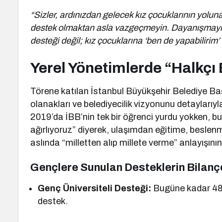
“Sizler, ardınızdan gelecek kız çocuklarının yoluna
destek olmaktan asla vazgeçmeyin. Dayanışmayı b
desteği değil; kız çocuklarına ‘ben de yapabilirim’ 
Yerel Yönetimlerde “Halkçı 
Törene katılan İstanbul Büyükşehir Belediye Ba
olanakları ve belediyecilik vizyonunu detaylarıy
2019’da İBB’nin tek bir öğrenci yurdu yokken, 
ağırlıyoruz” diyerek, ulaşımdan eğitime, besle
aslında “milletten alıp millete verme” anlayışının
Gençlere Sunulan Desteklerin Bilanç
Genç Üniversiteli Desteği:
Bugüne kadar 488
destek.