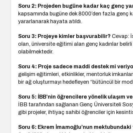
Soru 2: Projeden bugüne kadar kaç genç ya
kapsamında bugüne dek 8000’den fazla genç kar
yararlanarak hayata atıldı.
Soru 3: Projeye kimler başvurabilir?
Cevap: İs
olan, üniversite eğitimi alan genç kadınlar belir
olabilmektedir.
Soru 4: Proje sadece maddi destek mi veriy
gelişim eğitimleri, etkinlikler, mentorluk imkanla
bir ağ oluşturmayı hedefleyen “bütüncül bir mode
Soru 5: İBB’nin öğrencilere yönelik ulaşım
İBB tarafından sağlanan Genç Üniversiteli Sosy
gibi projeler, ihtiyaç sahibi öğrenciler için kesi
Soru 6: Ekrem İmamoğlu’nun mektubundaki 