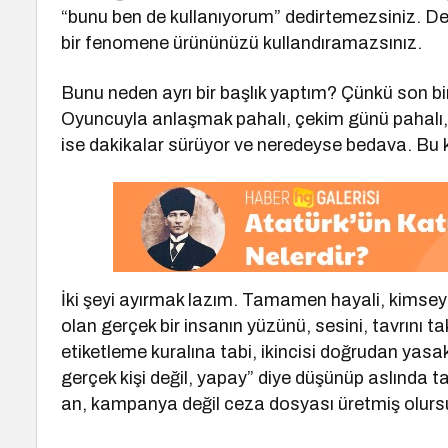
“bunu ben de kullanıyorum” dedirtemezsiniz. D
bir fenomene ürününüzü kullandıramazsınız.
Bunu neden ayrı bir başlık yaptım? Çünkü son bir
Oyuncuyla anlaşmak pahalı, çekim günü pahalı, t
ise dakikalar sürüyor ve neredeyse bedava. Bu ko
İki şeyi ayırmak lazım. Tamamen hayali, kimsey
olan gerçek bir insanın yüzünü, sesini, tavrını ta
etiketleme kuralına tabi, ikincisi doğrudan yas
gerçek kişi değil, yapay” diye düşünüp aslında ta
an, kampanya değil ceza dosyası üretmiş olurs