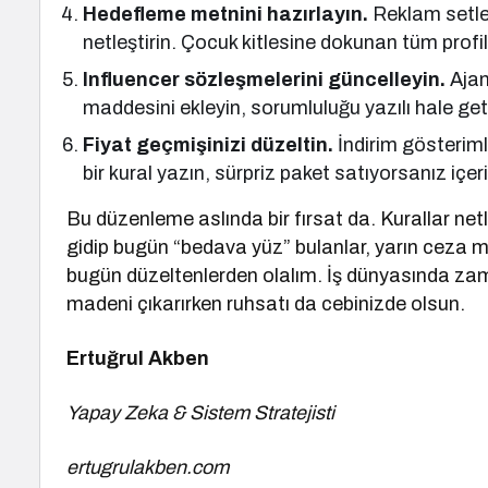
Hedefleme metnini hazırlayın.
Reklam setle
netleştirin. Çocuk kitlesine dokunan tüm pro
Influencer sözleşmelerini güncelleyin.
Ajan
maddesini ekleyin, sorumluluğu yazılı hale geti
Fiyat geçmişinizi düzeltin.
İndirim gösteriml
bir kural yazın, sürpriz paket satıyorsanız içerik
Bu düzenleme aslında bir fırsat da. Kurallar net
gidip bugün “bedava yüz” bulanlar, yarın ceza m
bugün düzeltenlerden olalım. İş dünyasında za
madeni çıkarırken ruhsatı da cebinizde olsun.
Ertuğrul Akben
Yapay Zeka & Sistem Stratejisti
ertugrulakben.com