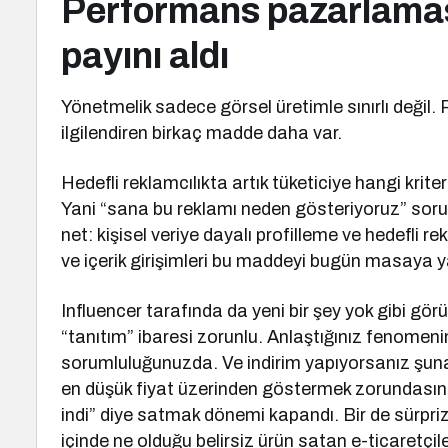
Performans pazarlaması
payını aldı
Yönetmelik sadece görsel üretimle sınırlı deği
ilgilendiren birkaç madde daha var.
Hedefli reklamcılıkta artık tüketiciye hangi krite
Yani “sana bu reklamı neden gösteriyoruz” soru
net: kişisel veriye dayalı profilleme ve hedefl
ve içerik girişimleri bu maddeyi bugün masaya y
Influencer tarafında da yeni bir şey yok gibi gö
“tanıtım” ibaresi zorunlu. Anlaştığınız fenomen
sorumluluğunuzda. Ve indirim yapıyorsanız şuna d
en düşük fiyat üzerinden göstermek zorundasınız
indi” diye satmak dönemi kapandı. Bir de sürpriz 
içinde ne olduğu belirsiz ürün satan e-ticaret