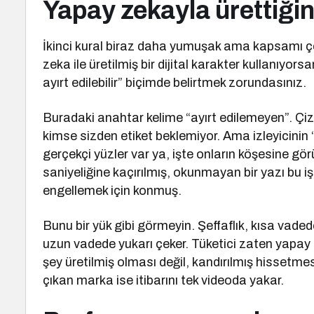
Yapay zekayla ürettiğin 
İkinci kural biraz daha yumuşak ama kapsamı ç
zeka ile üretilmiş bir dijital karakter kullanıyorsa
ayırt edilebilir” biçimde belirtmek zorundasınız.
Buradaki anahtar kelime “ayırt edilemeyen”. Çizgi
kimse sizden etiket beklemiyor. Ama izleyicinin “
gerçekçi yüzler var ya, işte onların köşesine gör
saniyeliğine kaçırılmış, okunmayan bir yazı bu iş
engellemek için konmuş.
Bunu bir yük gibi görmeyin. Şeffaflık, kısa vad
uzun vadede yukarı çeker. Tüketici zaten yapay z
şey üretilmiş olması değil, kandırılmış hissetme
çıkan marka ise itibarını tek videoda yakar.