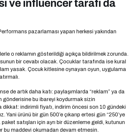
 ve influencer tarafı da
l. Performans pazarlaması yapan herkesi yakından
rlerle o reklamın gösterildiği açıkça bildirilmek zorunda.
sunun bir cevabı olacak. Çocuklar tarafında ise kural
i reklam yasak. Çocuk kitlesine oynayan oyun, uygulama
atırmalı.
rünse de artık daha katı: paylaşımlarda “reklam” ya da
in gönderisine bu ibareyi koydurmak sizin
ikkat: indirimli fiyatı, indirim öncesi son 10 gündeki
. Yani ürünü bir gün 500’e çıkarıp ertesi gün “250’ye
paket satışları için ayrı bir düzenleme geldi, kutunun
çiler bu maddeyi okumadan devam etmesin.