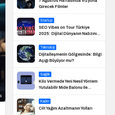
7 Ağustos Haftasında Vizyona
Girecek Filmler
Startup
SEO Vibes on Tour Türkiye
2025: Dijital Dünyanın Nabzını
Tutan Etkinlik
Teknoloji
Dijitalleşmenin Gölgesinde: Bilgi
Açığı Büyüyor mu?
Sağlık
Kilo Vermede Yeni Nesil Yöntem
Yutulabilir Mide Balonu ile
Ameliyatsız Konforlu ve Hızlı Bir
di
Çözüm
Kadın
Cilt Yağını Azaltmanın Yolları