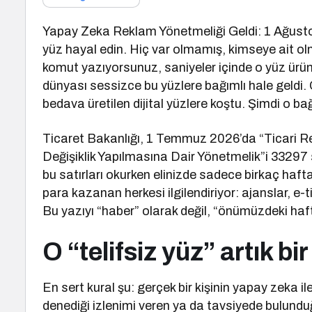
Yapay Zeka Reklam Yönetmeliği Geldi: 1 Ağusto
yüz hayal edin. Hiç var olmamış, kimseye ait olm
komut yazıyorsunuz, saniyeler içinde o yüz ürün
dünyası sessizce bu yüzlere bağımlı hale geldi. 
bedava üretilen dijital yüzlere koştu. Şimdi o bağı
Ticaret Bakanlığı, 1 Temmuz 2026’da “Ticari R
Değişiklik Yapılmasına Dair Yönetmelik”i 33297 s
bu satırları okurken elinizde sadece birkaç haft
para kazanan herkesi ilgilendiriyor: ajanslar, e-t
Bu yazıyı “haber” olarak değil, “önümüzdeki haf
O “telifsiz yüz” artık bir
En sert kural şu: gerçek bir kişinin yapay zeka il
denediği izlenimi veren ya da tavsiyede bulunduğ