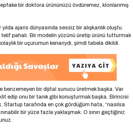
eepfake bir doktora ürününüzü övdüremez, klonlanmış
 yılda ajans dünyasında sessiz bir alışkanlık oluştu.
elif pahalı. Bir modelin yüzünü üretip ürünü tutturmak
laylık bir uçurumun kenarıydı, şimdi tabela dikildi.
e benzemeyen bir dijital sunucu üretmek başka. Var
klit edip onu bir tanık gibi konuşturmak başka. Birincisi
ak. Startup tarafında en çok gördüğüm hata, “nasılsa
nınabilir bir yüze fazla yaklaşmak. O sınırı geçtiğiniz
unuz.