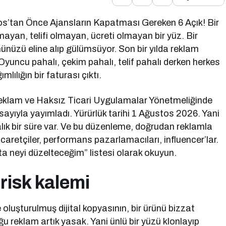
s’tan Önce Ajansların Kapatması Gereken 6 Açık! Bir
ayan, telifi olmayan, ücreti olmayan bir yüz. Bir
ünüzü eline alıp gülümsüyor. Son bir yılda reklam
Oyuncu pahalı, çekim pahalı, telif pahalı derken herkes
mlılığın bir faturası çıktı.
eklam ve Haksız Ticari Uygulamalar Yönetmeliğinde
ayıyla yayımladı. Yürürlük tarihi 1 Ağustos 2026. Yani
alık bir süre var. Ve bu düzenleme, doğrudan reklamla
icaretçiler, performans pazarlamacıları, influencer’lar.
ta neyi düzelteceğim” listesi olarak okuyun.
 risk kalemi
e oluşturulmuş dijital kopyasının, bir ürünü bizzat
u reklam artık yasak. Yani ünlü bir yüzü klonlayıp