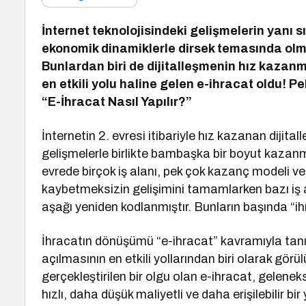
İnternet teknolojisindeki gelişmelerin yanı s
ekonomik dinamiklerle dirsek temasında olmas
Bunlardan biri de dijitalleşmenin hız kazan
en etkili yolu haline gelen e-ihracat oldu! P
“E-İhracat Nasıl Yapılır?”
İnternetin 2. evresi itibariyle hız kazanan diji
gelişmelerle birlikte bambaşka bir boyut kazanmı
evrede birçok iş alanı, pek çok kazanç modeli v
kaybetmeksizin gelişimini tamamlarken bazı iş 
aşağı yeniden kodlanmıştır. Bunların başında “i
İhracatın dönüşümü “e-ihracat” kavramıyla tanı
açılmasının en etkili yollarından biri olarak gör
gerçekleştirilen bir olgu olan e-ihracat, gelene
hızlı, daha düşük maliyetli ve daha erişilebilir bir