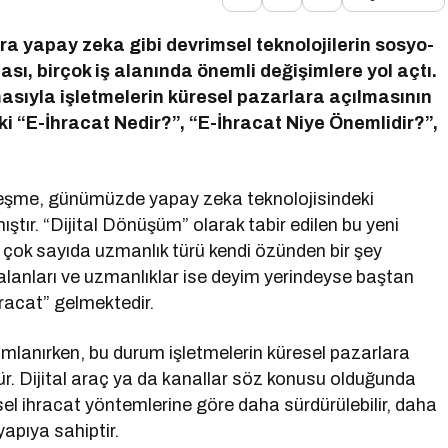
ıra yapay zeka gibi devrimsel teknolojilerin sosyo-
ı, birçok iş alanında önemli değişimlere yol açtı.
masıyla işletmelerin küresel pazarlara açılmasının
eki “E-İhracat Nedir?”, “E-İhracat Niye Önemlidir?”,
talleşme, günümüzde yapay zeka teknolojisindeki
ştır. “Dijital Dönüşüm” olarak tabir edilen bu yeni
e çok sayıda uzmanlık türü kendi özünden bir şey
alanları ve uzmanlıklar ise deyim yerindeyse baştan
hracat” gelmektedir.
mlanırken, bu durum işletmelerin küresel pazarlara
ülür. Dijital araç ya da kanallar söz konusu olduğunda
ksel ihracat yöntemlerine göre daha sürdürülebilir, daha
 yapıya sahiptir.