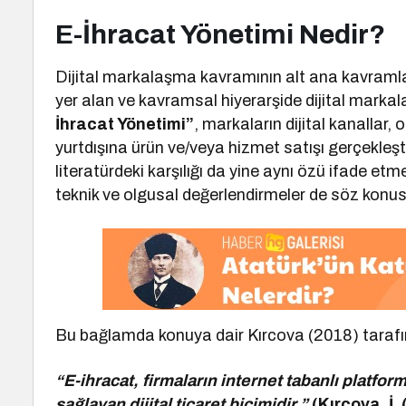
E-İhracat Yönetimi Nedir?
Dijital markalaşma kavramının alt ana kavramla
yer alan ve kavramsal hiyerarşide dijital mark
İhracat Yönetimi”
, markaların dijital kanallar,
yurtdışına ürün ve/veya hizmet satışı gerçekleşt
literatürdeki karşılığı da yine aynı özü ifade et
teknik ve olgusal değerlendirmeler de söz konus
Bu bağlamda konuya dair Kırcova (2018) tarafı
“E-ihracat, firmaların internet tabanlı platfor
sağlayan dijital ticaret biçimidir.”
(Kırcova, İ