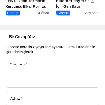
THK & Orion Tekmer’in
Before Friday Etkinliği
Kurucusu Elkar Port’tan
İçin Geri Sayım!
Savunma Sanayii
Startup
1 yıl önce
Startup
2 ay önce
Atılımı: AET
Electronics’e Stratejik
Yatırım
Bir Cevap Yaz
E-posta adresiniz yayınlanmayacak.
Gerekli alanlar
*
ile
işaretlenmişlerdir
Yorumunuz
*
Adınız
*