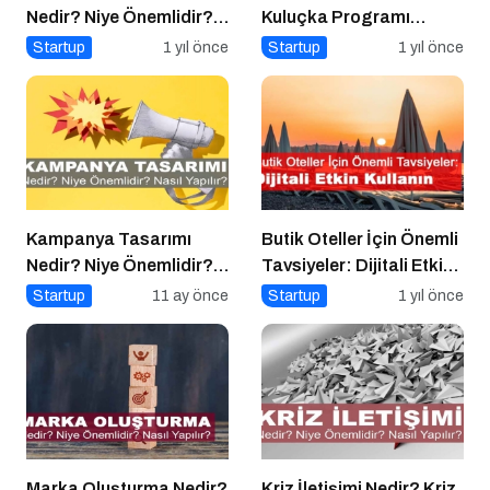
Nedir? Niye Önemlidir?
Kuluçka Programı
E-Ticaret Yönetimi Nasıl
Başvuruları Devam
Startup
1 yıl önce
Startup
1 yıl önce
Yapılır?
Ediyor
Kampanya Tasarımı
Butik Oteller İçin Önemli
Nedir? Niye Önemlidir?
Tavsiyeler: Dijitali Etkin
Kampanya Tasarımı
Kullanın
Startup
11 ay önce
Startup
1 yıl önce
Nasıl Yapılır?
Marka Oluşturma Nedir?
Kriz İletişimi Nedir? Kriz