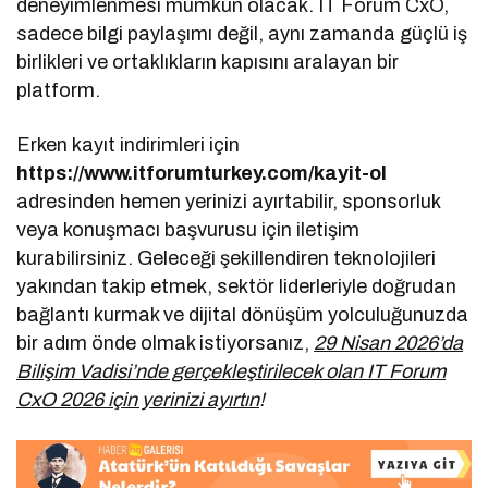
deneyimlenmesi mümkün olacak. IT Forum CxO,
sadece bilgi paylaşımı değil, aynı zamanda güçlü iş
birlikleri ve ortaklıkların kapısını aralayan bir
platform.
Erken kayıt indirimleri için
https://www.itforumturkey.com/kayit-ol
adresinden hemen yerinizi ayırtabilir, sponsorluk
veya konuşmacı başvurusu için iletişim
kurabilirsiniz. Geleceği şekillendiren teknolojileri
yakından takip etmek, sektör liderleriyle doğrudan
bağlantı kurmak ve dijital dönüşüm yolculuğunuzda
bir adım önde olmak istiyorsanız,
29 Nisan 2026’da
Bilişim Vadisi’nde gerçekleştirilecek olan IT Forum
CxO 2026 için yerinizi ayırtın
!