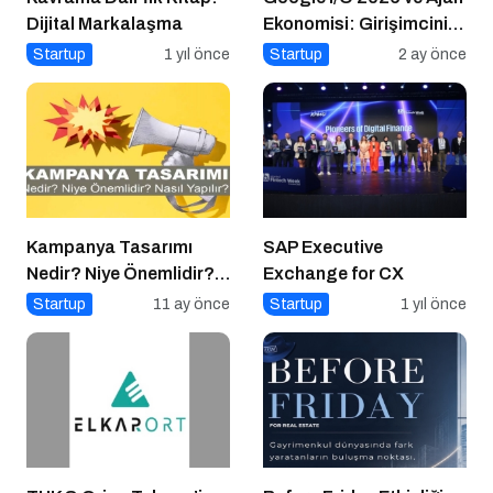
Dijital Markalaşma
Ekonomisi: Girişimcinin
Yeni Rakibi Arama
Startup
1 yıl önce
Startup
2 ay önce
Kutusu
Kampanya Tasarımı
SAP Executive
Nedir? Niye Önemlidir?
Exchange for CX
Kampanya Tasarımı
Startup
11 ay önce
Startup
1 yıl önce
Nasıl Yapılır?