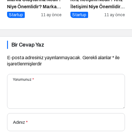
Niye Önemlidir? Marka
İletişimi Niye Önemlidir?
Oluşturma Nasıl Yapılır?
Kriz İletişimi Nasıl
Startup
11 ay önce
Startup
11 ay önce
Yapılır?
Bir Cevap Yaz
E-posta adresiniz yayınlanmayacak.
Gerekli alanlar
*
ile
işaretlenmişlerdir
Yorumunuz
*
Adınız
*