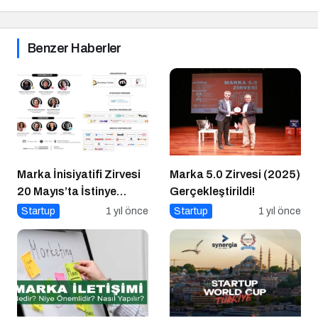
Benzer Haberler
Marka İnisiyatifi Zirvesi
Marka 5.0 Zirvesi (2025)
20 Mayıs’ta İstinye
Gerçekleştirildi!
Üniversitesi’nde!
Startup
1 yıl önce
Startup
1 yıl önce