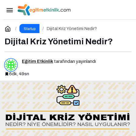
Kurumsal Blog Yönetimi Nedir? Niye Önemlidir?
Kurumsal Blog Yönetimi Nasıl Yapılır?
Paylaş
Yorum Yap
Dijital Kriz Yönetimi Nedir?
Startup
Dijital Kriz Yönetimi Nedir?
Eğitim Etkinlik
tarafından yayınlandı
6dk, 49sn