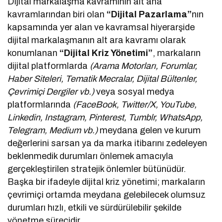
Dijital markalaşma kavramının alt ana
kavramlarından biri olan
“Dijital Pazarlama”
nın
kapsamında yer alan ve kavramsal hiyerarşide
dijital markalaşmanın alt ara kavramı olarak
konumlanan
“Dijital Kriz Yönetimi”
, markaların
dijital platformlarda
(Arama Motorları, Forumlar,
Haber Siteleri, Tematik Mecralar, Dijital Bültenler,
Çevrimiçi Dergiler vb.)
veya sosyal medya
platformlarında
(FaceBook, Twitter/X, YouTube,
Linkedin, Instagram, Pinterest, Tumblr, WhatsApp,
Telegram, Medium vb.)
meydana gelen ve kurum
değerlerini sarsan ya da marka itibarını zedeleyen
beklenmedik durumları önlemek amacıyla
gerçekleştirilen stratejik önlemler bütünüdür.
Başka bir ifadeyle dijital kriz yönetimi; markaların
çevrimiçi ortamda meydana gelebilecek olumsuz
durumları hızlı, etkili ve sürdürülebilir şekilde
yönetme sürecidir.