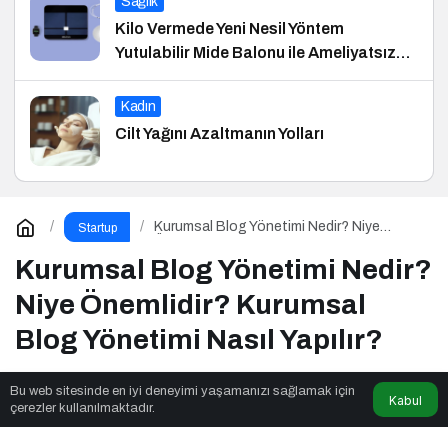
Sağlık
Kilo Vermede Yeni Nesil Yöntem
Yutulabilir Mide Balonu ile Ameliyatsız
Konforlu ve Hızlı Bir Çözüm
Kadın
Cilt Yağını Azaltmanın Yolları
Kurumsal Blog Yönetimi Nedir? Niye
Startup
Önemlidir? Kurumsal Blog Yönetimi Nasıl
Yapılır?
Kurumsal Blog Yönetimi Nedir?
Niye Önemlidir? Kurumsal
Blog Yönetimi Nasıl Yapılır?
Bu web sitesinde en iyi deneyimi yaşamanızı sağlamak için
Kabul
Eğitim Etkinlik
tarafından yayınlandı
çerezler kullanılmaktadır.
5dk, 57sn