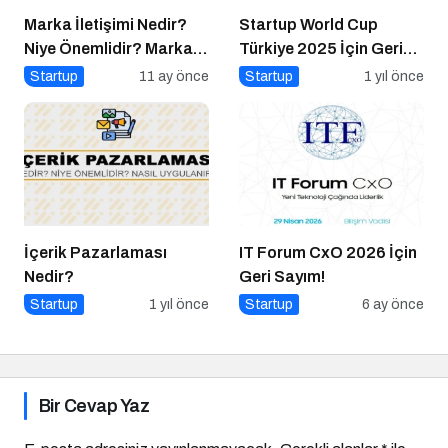
Marka İletişimi Nedir?
Startup World Cup
Niye Önemlidir? Marka
Türkiye 2025 İçin Geri
İletişimi Nasıl Yapılır?
Sayım!
Startup
11 ay önce
Startup
1 yıl önce
İçerik Pazarlaması
IT Forum CxO 2026 İçin
Nedir?
Geri Sayım!
Startup
1 yıl önce
Startup
6 ay önce
Bir Cevap Yaz