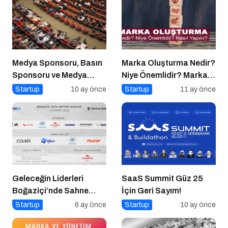
Medya Sponsoru, Basın
Marka Oluşturma Nedir?
Sponsoru ve Medya
Niye Önemlidir? Marka
Partneri Ne Demek?
Oluşturma Nasıl Yapılır?
Startup
10 ay önce
Startup
11 ay önce
Geleceğin Liderleri
SaaS Summit Güz 25
Boğaziçi’nde Sahne
İçin Geri Sayım!
Alıyor
Startup
6 ay önce
Startup
10 ay önce