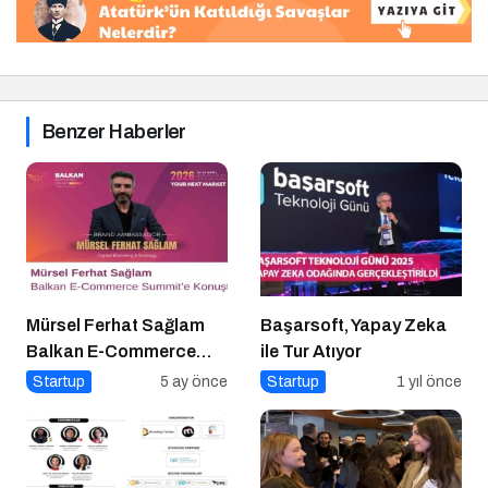
Benzer Haberler
Mürsel Ferhat Sağlam
Başarsoft, Yapay Zeka
Balkan E-Commerce
ile Tur Atıyor
Summit’e Konuştu
Startup
5 ay önce
Startup
1 yıl önce