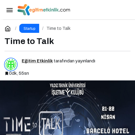
SEO Vibes on Tour Türkiye 2025: Dijital
Dünyanın Nabzını Tutan Etkinlik
Paylaş
Yorum Yap
Time to Talk
Startup
Time to Talk
Eğitim Etkinlik
tarafından yayınlandı
0dk, 55sn