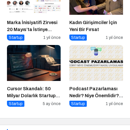
Marka İnisiyatifi Zirvesi
Kadın Girişimciler İçin
20 Mayıs’ta İstinye
Yeni Bir Fırsat
Üniversitesi’nde!
Startup
1 yıl önce
Startup
1 yıl önce
Cursor Skandalı: 50
Podcast Pazarlaması
Milyar Dolarlık Startup
Nedir? Niye Önemlidir?
Açık Kaynağı Gizleyince
Podcast Pazarlaması
Startup
5 ay önce
Startup
1 yıl önce
Ne Oldu?
Nasıl Yapılır?