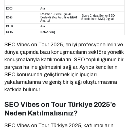
12.00
Ara
B2B Web Siteleri için Al
Büşra Çildaş, Senior SEO
12.45
Destekli Blog Auditi ve EEAT
Specialist at NMQ Digital
Analizi
13.00
Ara
13.15
Networking
SEO Vibes on Tour 2025, en iyi profesyonellerin ve
dünya çapında bazı konuşmacıların sektöre yönelik
konuşmalarıyla katılımcıların, SEO topluluğunun bir
parçası haline gelmesini sağlar. Ayrıca kendilerini
SEO konusunda geliştirmek için ipuçları
yakalamalarına ve geniş bir iş ağı oluşturmasına
katkıda bulunur.
SEO Vibes on Tour Türkiye 2025’e
Neden Katılmalısınız?
SEO Vibes on Tour Türkiye 2025, katılımcıların