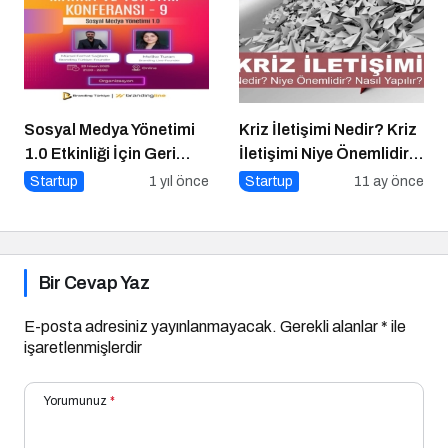
Sosyal Medya Yönetimi
Kriz İletişimi Nedir? Kriz
1.0 Etkinliği İçin Geri
İletişimi Niye Önemlidir?
Sayım!
Kriz İletişimi Nasıl
Startup
1 yıl önce
Startup
11 ay önce
Yapılır?
Bir Cevap Yaz
E-posta adresiniz yayınlanmayacak.
Gerekli alanlar
*
ile
işaretlenmişlerdir
Yorumunuz
*