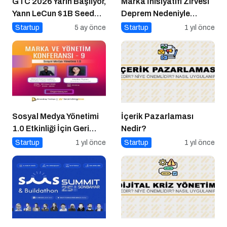
GTC 2026 Yarın Başlıyor,
Marka İnisiyatifi Zirvesi
Yann LeCun $1B Seed
Deprem Nedeniyle
Aldı: AI Fonlama
Ertelendi
Startup
5 ay önce
Startup
1 yıl önce
Çılgınlığı
Sosyal Medya Yönetimi
İçerik Pazarlaması
1.0 Etkinliği İçin Geri
Nedir?
Sayım!
Startup
1 yıl önce
Startup
1 yıl önce