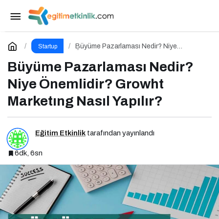
Marka Oluşturma Nedir? Niye Önemlidir?
Marka Oluşturma Nasıl Yapılır?
Paylaş
Yorum Yap
Büyüme Pazarlaması Nedir? Niye
Startup
Önemlidir? Growht Marketıng Nasıl Yapılır?
Büyüme Pazarlaması Nedir?
Niye Önemlidir? Growht
Marketıng Nasıl Yapılır?
Eğitim Etkinlik
tarafından yayınlandı
6dk, 6sn