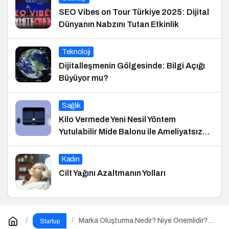
SEO Vibes on Tour Türkiye 2025: Dijital
Dünyanın Nabzını Tutan Etkinlik
Teknoloji
Dijitalleşmenin Gölgesinde: Bilgi Açığı
Büyüyor mu?
Sağlık
Kilo Vermede Yeni Nesil Yöntem
Yutulabilir Mide Balonu ile Ameliyatsız
Konforlu ve Hızlı Bir Çözüm
Kadın
Cilt Yağını Azaltmanın Yolları
Marka Oluşturma Nedir? Niye Önemlidir?
Startup
Marka Oluşturma Nasıl Yapılır?