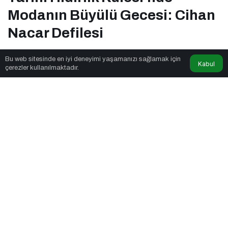
Modanın Büyülü Gecesi: Cihan
Nacar Defilesi
Bu web sitesinde en iyi deneyimi yaşamanızı sağlamak için
Kabul
Eğitim Etkinlik
tarafından yayınlandı
çerezler kullanılmaktadır.
2dk, 5sn
Tarihi Hıdırlık Kulesi'nde Modanın Büyülü Gecesi: Cihan Nacar
Defilesi