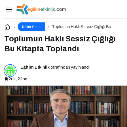
Tarihi Hıdırlık Kulesi’nde Modanın Büyülü
Gecesi: Cihan Nacar Defilesi
Paylaş
Yorum Yap
Toplumun Haklı Sessiz Çığlığı Bu
Kültür Sanat
Kitapta Toplandı
Toplumun Haklı Sessiz Çığlığı
Bu Kitapta Toplandı
Eğitim Etkinlik
tarafından yayınlandı
2dk, 24sn