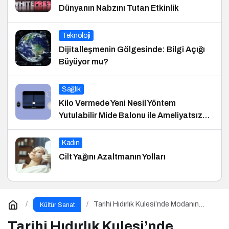
Dünyanın Nabzını Tutan Etkinlik
Teknoloji
Dijitalleşmenin Gölgesinde: Bilgi Açığı
Büyüyor mu?
Sağlık
Kilo Vermede Yeni Nesil Yöntem
Yutulabilir Mide Balonu ile Ameliyatsız
Konforlu ve Hızlı Bir Çözüm
Kadın
Cilt Yağını Azaltmanın Yolları
Tarihi Hıdırlık Kulesi’nde Modanın
Kültür Sanat
Büyülü Gecesi: Cihan Nacar Defilesi
Tarihi Hıdırlık Kulesi’nde