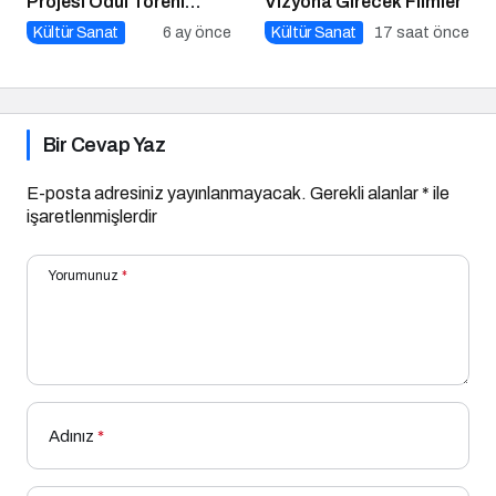
Projesi Ödül Töreni
Vizyona Girecek Filmler
Gerçekleşti
Kültür Sanat
6 ay önce
Kültür Sanat
17 saat önce
Bir Cevap Yaz
E-posta adresiniz yayınlanmayacak.
Gerekli alanlar
*
ile
işaretlenmişlerdir
Yorumunuz
*
Adınız
*