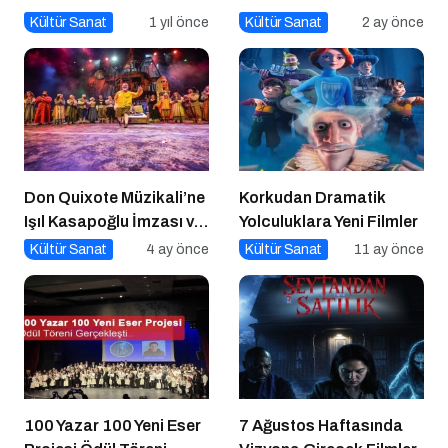
Kültür Sanat
1 yıl önce
Kültür Sanat
2 ay önce
Don Quixote Müzikali’ne
Korkudan Dramatik
Işıl Kasapoğlu İmzası ve
Yolculuklara Yeni Filmler
Büyük Ödül!
Kültür Sanat
4 ay önce
Kültür Sanat
11 ay önce
100 Yazar 100 Yeni Eser
7 Ağustos Haftasında