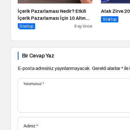
İçerik Pazarlaması Nedir? Etkili
Atak Zirve 20
İçerik Pazarlaması İçin 10 Altın
Startup
İpucu
Startup
9 ay önce
Bir Cevap Yaz
E-posta adresiniz yayınlanmayacak.
Gerekli alanlar
*
ile
Yorumunuz
*
Adınız
*