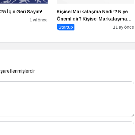
25 İçin Geri Sayım!
Kişisel Markalaşma Nedir? Niye
Önemlidir? Kişisel Markalaşma
1 yıl önce
Nasıl Uygulanır?
Startup
11 ay önce
 işaretlenmişlerdir