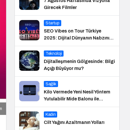
7 Ağustos Haftasında Vizyona
Girecek Filmler
Startup
SEO Vibes on Tour Türkiye
2025: Dijital Dünyanın Nabzını
Tutan Etkinlik
Teknoloji
Dijitalleşmenin Gölgesinde: Bilgi
Açığı Büyüyor mu?
Sağlık
Kilo Vermede Yeni Nesil Yöntem
Yutulabilir Mide Balonu ile
Ameliyatsız Konforlu ve Hızlı Bir
ım
Çözüm
Kadın
Cilt Yağını Azaltmanın Yolları