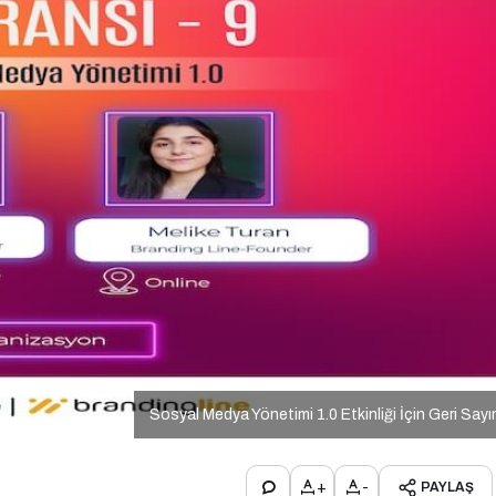
Sosyal Medya Yönetimi 1.0 Etkinliği İçin Geri Say
+
-
PAYLAŞ