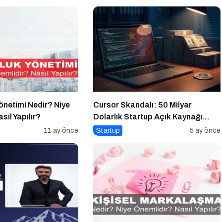
önetimi Nedir? Niye
Cursor Skandalı: 50 Milyar
sıl Yapılır?
Dolarlık Startup Açık Kaynağı
Gizleyince Ne Oldu?
11 ay önce
Startup
5 ay önce