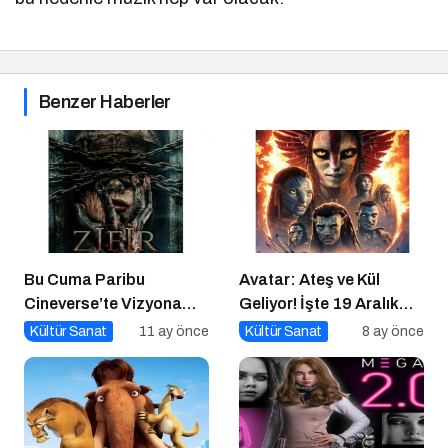
Benzer Haberler
Bu Cuma Paribu
Avatar: Ateş ve Kül
Cineverse’te Vizyona
Geliyor! İşte 19 Aralık
Girecek Filmler
Vizyon Filmleri
Kültür Sanat
11 ay önce
Kültür Sanat
8 ay önce