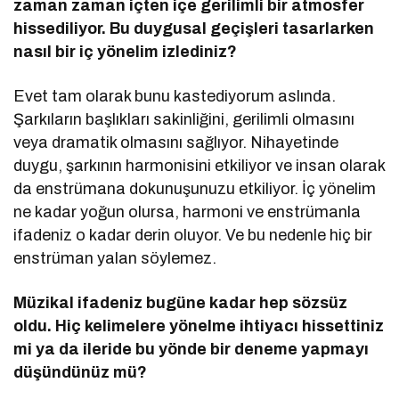
zaman zaman iç
ten i
çe gerilimli bir atmosfer
hissediliyor. Bu duygusal geçişleri tasarlarken
nasıl bir iç y
ö
nelim izlediniz?
Evet tam olarak bunu kastediyorum aslında.
Şarkıların başlıkları sakinliğini, gerilimli olmasını
veya dramatik olmasını sağlıyor. Nihayetinde
duygu, şarkının harmonisini etkiliyor ve insan olarak
da enstrümana dokunuşunuzu etkiliyor. İç yönelim
ne kadar yoğun olursa, harmoni ve enstrümanla
ifadeniz o kadar derin oluyor. Ve bu nedenle hiç bir
enstrüman yalan söylemez.
Müzikal ifadeniz bugüne kadar hep s
ö
zsüz
oldu. Hiç kelimelere y
ö
nelme ihtiyacı hissettiniz
mi ya da ileride bu y
ö
nde bir deneme yapmayı
düşündünüz mü
?