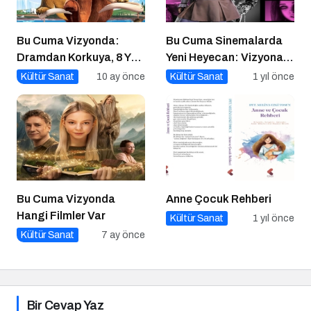
Bu Cuma Vizyonda:
Bu Cuma Sinemalarda
Dramdan Korkuya, 8 Yeni
Yeni Heyecan: Vizyona
Film Sinemaseverlerle
Girecek Filmler Belli
Kültür Sanat
10 ay önce
Kültür Sanat
1 yıl önce
Buluşuyor!
Oldu
Bu Cuma Vizyonda
Anne Çocuk Rehberi
Hangi Filmler Var
Kültür Sanat
1 yıl önce
Kültür Sanat
7 ay önce
Bir Cevap Yaz