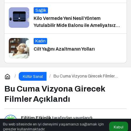
Sağlık
Kilo Vermede Yeni Nesil Yöntem
Yutulabilir Mide Balonu ile Ameliyatsız
Konforlu ve Hızlı Bir Çözüm
Kadın
Cilt Yağını Azaltmanın Yolları
Bu Cuma Vizyona Girecek Filmler
Kültür Sanat
Açıklandı
Bu Cuma Vizyona Girecek
Filmler Açıklandı
Eğitim Etkinlik
tarafından yayınlandı
Bu web sitesinde en iyi deneyimi yaşamanızı sağlamak için
Kabul
çerezler kullanılmaktadır.
2dk, 48sn