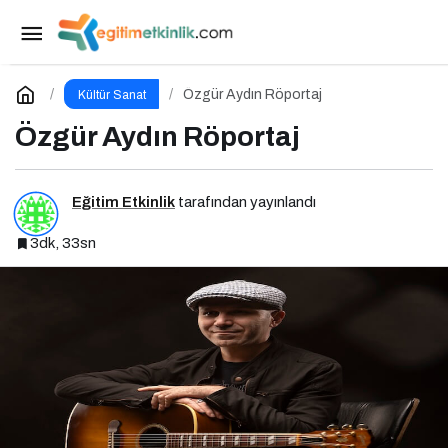
Bu Cuma Vizyona Girecek Filmler Açıklandı
Paylaş
Yorum Yap
Özgür Aydın Röportaj
Kültür Sanat
Özgür Aydın Röportaj
Eğitim Etkinlik
tarafından yayınlandı
3dk, 33sn