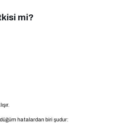
kisi mi?
şır.
rdüğüm hatalardan biri şudur: