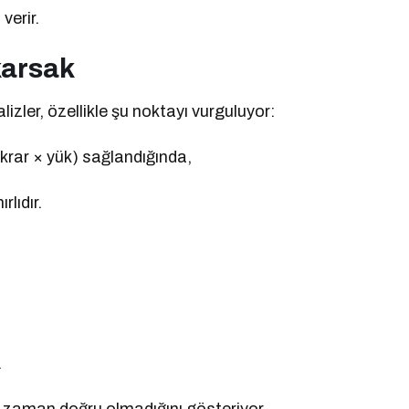
verir.
karsak
izler, özellikle şu noktayı vurguluyor:
krar × yük) sağlandığında,
rlıdır.
.