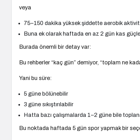
veya
75–150 dakika yüksek şiddette aerobik aktivi
Buna ek olarak haftada en az 2 gün kas güçle
Burada önemli bir detay var:
Bu rehberler “kaç gün” demiyor, “toplam ne kada
Yani bu süre:
5 güne bölünebilir
3 güne sıkıştırılabilir
Hatta bazı çalışmalarda 1–2 güne bile toplana
Bu noktada haftada 5 gün spor yapmak bir seçe