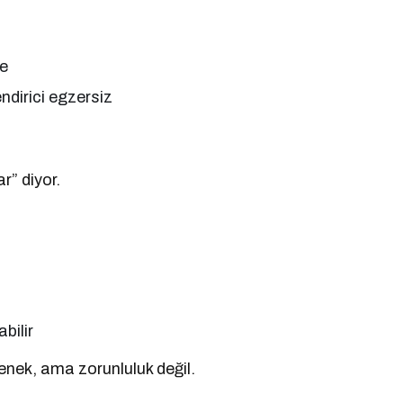
te
ndirici egzersiz
r” diyor.
bilir
nek, ama zorunluluk değil.