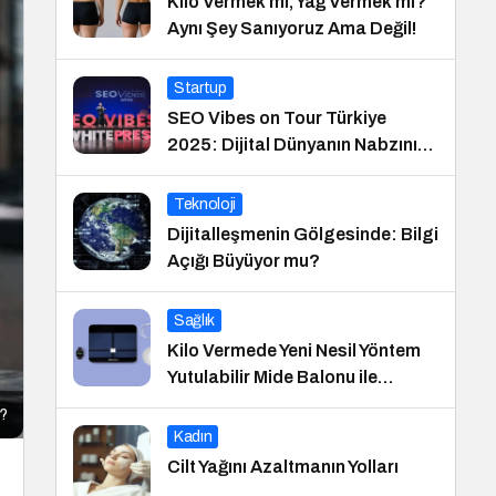
Kilo Vermek mi, Yağ Vermek mi?
Aynı Şey Sanıyoruz Ama Değil!
Startup
SEO Vibes on Tour Türkiye
2025: Dijital Dünyanın Nabzını
Tutan Etkinlik
Teknoloji
Dijitalleşmenin Gölgesinde: Bilgi
Açığı Büyüyor mu?
Sağlık
Kilo Vermede Yeni Nesil Yöntem
Yutulabilir Mide Balonu ile
Ameliyatsız Konforlu ve Hızlı Bir
ı?
Çözüm
Kadın
Cilt Yağını Azaltmanın Yolları