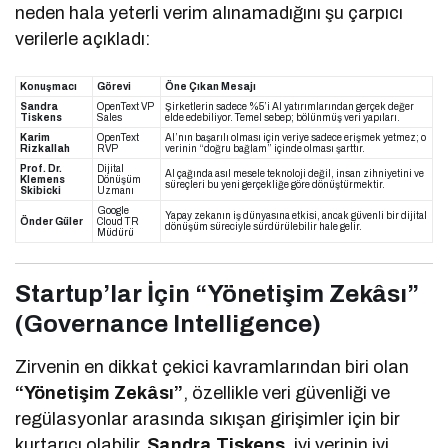
neden hala yeterli verim alınamadığını şu çarpıcı
verilerle açıkladı:
Konuşmacı
Görevi
Öne Çıkan Mesajı
Sandra
OpenText VP
Şirketlerin sadece %5’i AI yatırımlarından gerçek değer
Tiskens
Sales
elde edebiliyor. Temel sebep; bölünmüş veri yapıları.
Karim
OpenText
AI’nın başarılı olması için veriye sadece erişmek yetmez; o
Rizkallah
RVP
verinin “doğru bağlam” içinde olması şarttır.
Prof. Dr.
Dijital
AI çağında asıl mesele teknoloji değil, insan zihniyetini ve
Klemens
Dönüşüm
süreçleri bu yeni gerçekliğe göre dönüştürmektir.
Skibicki
Uzmanı
Google
Yapay zekanın iş dünyasına etkisi, ancak güvenli bir dijital
Önder Güler
Cloud TR
dönüşüm süreciyle sürdürülebilir hale gelir.
Müdürü
Startup’lar İçin “Yönetişim Zekâsı”
(Governance Intelligence)
Zirvenin en dikkat çekici kavramlarından biri olan
“Yönetişim Zekâsı”
, özellikle veri güvenliği ve
regülasyonlar arasında sıkışan girişimler için bir
kurtarıcı olabilir.
Sandra Tiskens
, iyi verinin iyi