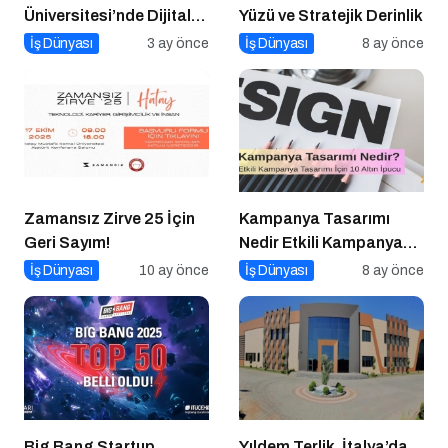
Üniversitesi’nde Dijital
Yüzü ve Stratejik Derinlik
Markalaşma 1.0 Etkinliği
İş Dünyası
3 ay önce
İş Dünyası
8 ay önce
Düzenlenecek
Zamansız Zirve 25 İçin
Kampanya Tasarımı
Geri Sayım!
Nedir Etkili Kampanya
Tasarımı İçin 10 Altın
İş Dünyası
10 ay önce
İş Dünyası
8 ay önce
Öneri
Big Bang Startup
Yıldem Terlik, İtalya’da