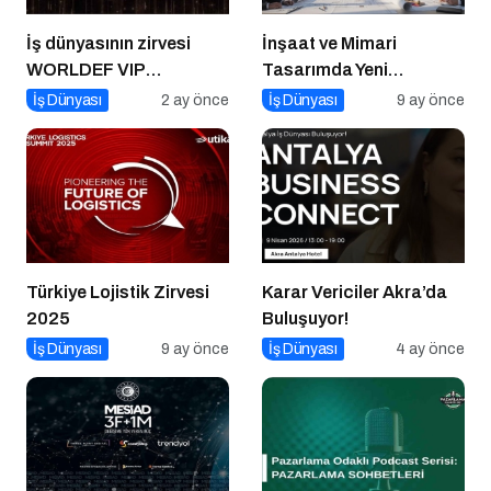
İş dünyasının zirvesi
İnşaat ve Mimari
WORLDEF VIP
Tasarımda Yeni
Connect’te buluştu
Standartlar Belirliyor
İş Dünyası
2 ay önce
İş Dünyası
9 ay önce
Türkiye Lojistik Zirvesi
Karar Vericiler Akra’da
2025
Buluşuyor!
İş Dünyası
9 ay önce
İş Dünyası
4 ay önce