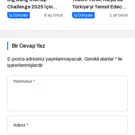
Challenge 2025 İçin
Türkiye’yi Temsil Edecek
Geri Sayım Başladı
Gaziantepli yerli üretici,
İş Dünyası
9 ay önce
İş Dünyası
1 yıl önce
Avrupa’nın en prestijli
fuarında boy
gösterecek
Bir Cevap Yaz
E-posta adresiniz yayınlanmayacak.
Gerekli alanlar
*
ile
işaretlenmişlerdir
Yorumunuz
*
Adınız
*