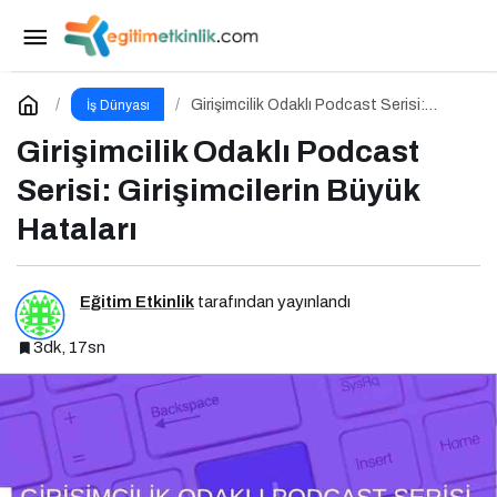
Yapay Zekâ Çağında Yeni Altın
Paylaş
Yorum Yap
Girişimcilik Odaklı Podcast Serisi:
İş Dünyası
Girişimcilerin Büyük Hataları
Girişimcilik Odaklı Podcast
Serisi: Girişimcilerin Büyük
Hataları
Eğitim Etkinlik
tarafından yayınlandı
3dk, 17sn