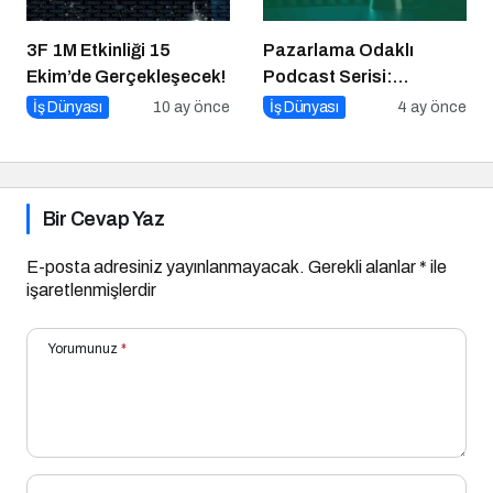
3F 1M Etkinliği 15
Pazarlama Odaklı
Ekim’de Gerçekleşecek!
Podcast Serisi:
Pazarlama Sohbetleri
İş Dünyası
10 ay önce
İş Dünyası
4 ay önce
Bir Cevap Yaz
E-posta adresiniz yayınlanmayacak.
Gerekli alanlar
*
ile
işaretlenmişlerdir
Yorumunuz
*