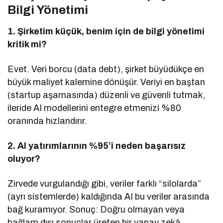
Bilgi Yönetimi
1. Şirketim küçük, benim için de bilgi yönetimi
kritik mi?
Evet. Veri borcu (data debt), şirket büyüdükçe en
büyük maliyet kalemine dönüşür. Veriyi en baştan
(startup aşamasında) düzenli ve güvenli tutmak,
ileride AI modellerini entegre etmenizi %80
oranında hızlandırır.
2. AI yatırımlarının %95’i neden başarısız
oluyor?
Zirvede vurgulandığı gibi, veriler farklı “silolarda”
(ayrı sistemlerde) kaldığında AI bu veriler arasında
bağ kuramıyor. Sonuç: Doğru olmayan veya
bağlam dışı sonuçlar üreten bir yapay zekâ.