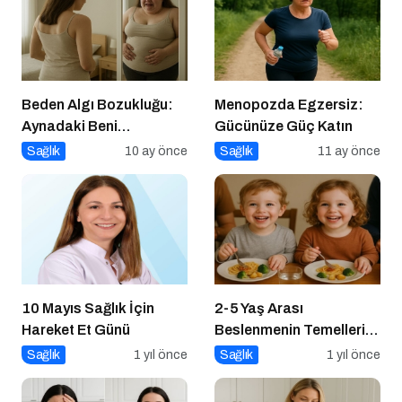
Beden Algı Bozukluğu:
Menopozda Egzersiz:
Aynadaki Beni
Gücünüze Güç Katın
Sevememek
Sağlık
10 ay önce
Sağlık
11 ay önce
10 Mayıs Sağlık İçin
2-5 Yaş Arası
Hareket Et Günü
Beslenmenin Temelleri:
Okul Öncesi Dönemde
Sağlık
1 yıl önce
Sağlık
1 yıl önce
Sağlıklı Adımlar