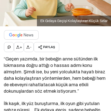
Ek Gıdaya Geçişi Kolaylaştıran Küçük Sırlar
+
-
PAYLAŞ
“Geçen yazımda, bir bebeğin anne sütünden ilk
lokmasına doğru attığı o hassas adımı konu
almıştım. Şimdi ise, bu yeni yolculukta hayatı biraz
daha kolaylaştıran yöntemlerden, hem bebeği hem
de ebeveyni rahatlatacak küçük ama etkili
dokunuşlardan söz etmek istiyorum.”
İlk kaşık, ilk yüz buruşturma, ilk oyun gibi yutulan
sebze püresi… Ek gıdaya geçiş, sadece bebeğin