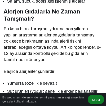
Salam, sucuk, sosis gibi işlenmiş gıdalar
Alerjen Gıdalarla Ne Zaman
Tanışmalı?
Bu konu biraz tartışmalıydı ama son yıllarda
yapılan araştırmalar, alerjen gıdalarla tanışmayı
çok geçe bırakmanın aslında alerji riskini
artırabileceğini ortaya koydu. Artık birçok rehber, 6-
12 ay arasında kontrollü şekilde bu gıdaların
tanıtılmasını öneriyor.
Başlıca alerjenler şunlardır:
Yumurta (özellikle beyazı)
Süt ürünleri (yoğurt genellikle erken başlanabilir
ama peynir ve inek sütü dikkatle)
Bu web sitesinde en iyi deneyimi yaşamanızı sağlamak için
Kabul
çerezler kullanılmaktadır.
Fındık, ceviz, badem (ezme veya toz formda)