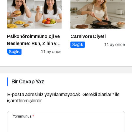
Psikonöroimmünoloji ve
Carnivore Diyeti
Beslenme: Ruh, Zihin ve
Sağlık
11 ay önce
Bağışıklık
Sağlık
11 ay önce
Bir Cevap Yaz
E-posta adresiniz yayınlanmayacak.
Gerekli alanlar
*
ile
işaretlenmişlerdir
Yorumunuz
*