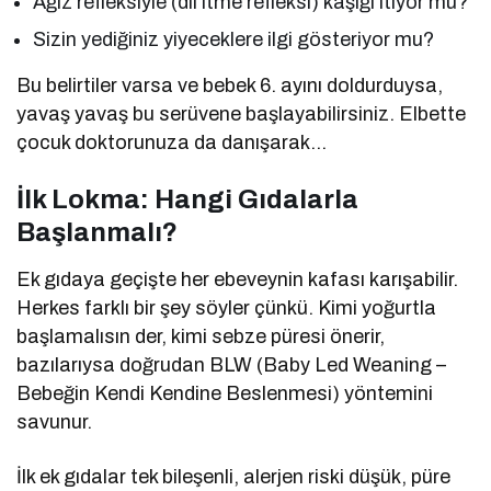
Ağız refleksiyle (dil itme refleksi) kaşığı itiyor mu?
Sizin yediğiniz yiyeceklere ilgi gösteriyor mu?
Bu belirtiler varsa ve bebek 6. ayını doldurduysa,
yavaş yavaş bu serüvene başlayabilirsiniz. Elbette
çocuk doktorunuza da danışarak…
İlk Lokma: Hangi Gıdalarla
Başlanmalı?
Ek gıdaya geçişte her ebeveynin kafası karışabilir.
Herkes farklı bir şey söyler çünkü. Kimi yoğurtla
başlamalısın der, kimi sebze püresi önerir,
bazılarıysa doğrudan BLW (Baby Led Weaning –
Bebeğin Kendi Kendine Beslenmesi) yöntemini
savunur.
İlk ek gıdalar tek bileşenli, alerjen riski düşük, püre