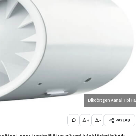
Dikdörtgen Kanal Tipi F
+
-
PAYLAŞ