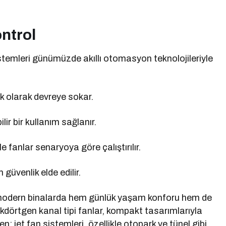
ontrol
stemleri günümüzde akıllı otomasyon teknolojileriyle
k olarak devreye sokar.
ir bir kullanım sağlanır.
 fanlar senaryoya göre çalıştırılır.
üvenlik elde edilir.
i, modern binalarda hem günlük yaşam konforu hem de
Dikdörtgen kanal tipi fanlar, kompakt tasarımlarıyla
n; jet fan sistemleri, özellikle otopark ve tünel gibi