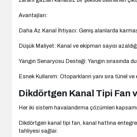
zararlı gazları kanalsız bir şekilde belirlenen çık
Avantajları:
Daha Az Kanal İhtiyacı: Geniş alanlarda karmaş
Düşük Maliyet: Kanal ve ekipman sayısı azaldığı 
Yangın Senaryosu Desteği: Yangın sırasında duman
Esnek Kullanım: Otoparkların yanı sıra tünel ve e
Dikdörtgen Kanal Tipi Fan 
Her iki sistem havalandırma çözümleri kapsamınd
Dikdörtgen kanal tipi fan, kanal hattına entegr
tahliyesi sağlar.