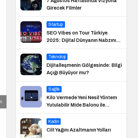
7 Ağustos Haftasında Vizyona
Girecek Filmler
Startup
SEO Vibes on Tour Türkiye
2025: Dijital Dünyanın Nabzını
Tutan Etkinlik
Teknoloji
Dijitalleşmenin Gölgesinde: Bilgi
Açığı Büyüyor mu?
Sağlık
Kilo Vermede Yeni Nesil Yöntem
an
Yutulabilir Mide Balonu ile
Ameliyatsız Konforlu ve Hızlı Bir
Çözüm
Kadın
Cilt Yağını Azaltmanın Yolları