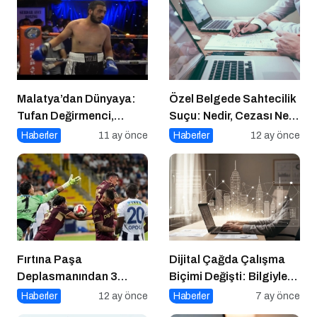
Malatya’dan Dünyaya:
Özel Belgede Sahtecilik
Tufan Değirmenci,
Suçu: Nedir, Cezası Ne
Fethiye’de Ringe Çıkıyor
Kadar, Kimler Sorumlu?
Haberler
11 ay önce
Haberler
12 ay önce
Fırtına Paşa
Dijital Çağda Çalışma
Deplasmanından 3
Biçimi Değişti: Bilgiyle
Puanla Ayrıldı
Para Kazananların Yeni
Haberler
12 ay önce
Haberler
7 ay önce
Düzeni