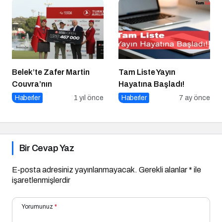
Belek’te Zafer Martin
Tam Liste Yayın
Couvra’nın
Hayatına Başladı!
Haberler
1 yıl önce
Haberler
7 ay önce
Bir Cevap Yaz
E-posta adresiniz yayınlanmayacak.
Gerekli alanlar
*
ile
işaretlenmişlerdir
Yorumunuz
*