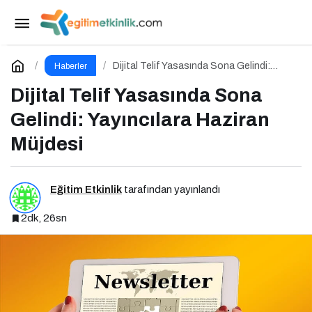
Vodafone Sultanlar Ligi Finali Yeni Rekorlarla
Tamamlandı
Paylaş
Yorum Yap
Dijital Telif Yasasında Sona Gelindi:
Haberler
Yayıncılara Haziran Müjdesi
Dijital Telif Yasasında Sona
Gelindi: Yayıncılara Haziran
Müjdesi
Eğitim Etkinlik
tarafından yayınlandı
2dk, 26sn