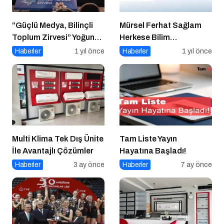
“Güçlü Medya, Bilinçli
Mürsel Ferhat Sağlam
Toplum Zirvesi” Yoğun
Herkese Bilim
Katılımla Gerçekleşti
Teknoloji’de “Iceberg of
Haberler
1 yıl önce
Haberler
1 yıl önce
Ingonarce Fenomeni”ni
Yazdı
Multi Klima Tek Dış Ünite
Tam Liste Yayın
İle Avantajlı Çözümler
Hayatına Başladı!
Haberler
3 ay önce
Haberler
7 ay önce