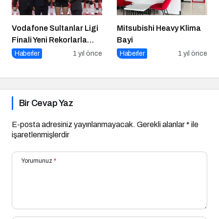
Vodafone Sultanlar Ligi
Mitsubishi Heavy Klima
Finali Yeni Rekorlarla
Bayi
Tamamlandı
Haberler
1 yıl önce
Haberler
1 yıl önce
Bir Cevap Yaz
E-posta adresiniz yayınlanmayacak.
Gerekli alanlar
*
ile
işaretlenmişlerdir
Yorumunuz
*