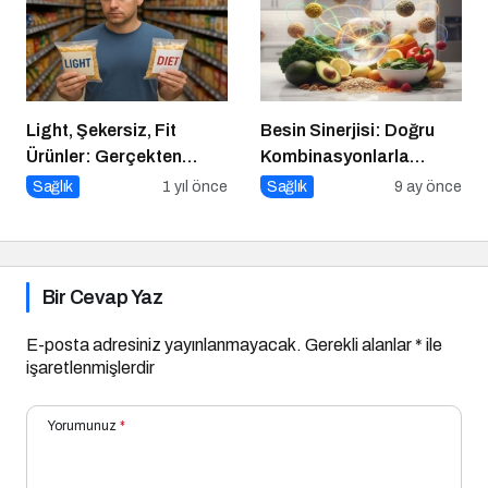
Light, Şekersiz, Fit
Besin Sinerjisi: Doğru
Ürünler: Gerçekten
Kombinasyonlarla
Daha Sağlıklı mı?
Besinlerin Gücünü Artırın
Sağlık
1 yıl önce
Sağlık
9 ay önce
Bir Cevap Yaz
E-posta adresiniz yayınlanmayacak.
Gerekli alanlar
*
ile
işaretlenmişlerdir
Yorumunuz
*