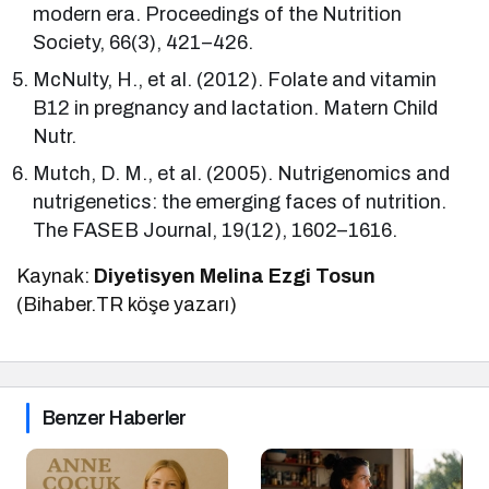
modern era. Proceedings of the Nutrition
Society, 66(3), 421–426.
McNulty, H., et al. (2012). Folate and vitamin
B12 in pregnancy and lactation. Matern Child
Nutr.
Mutch, D. M., et al. (2005). Nutrigenomics and
nutrigenetics: the emerging faces of nutrition.
The FASEB Journal, 19(12), 1602–1616.
Kaynak:
Diyetisyen Melina Ezgi Tosun
(Bihaber.TR köşe yazarı)
Benzer Haberler