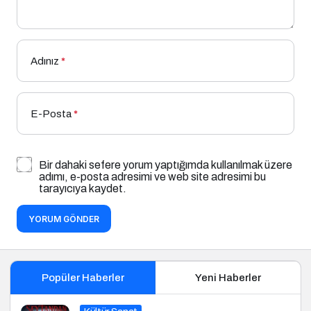
Adınız
*
E-Posta
*
Bir dahaki sefere yorum yaptığımda kullanılmak üzere
adımı, e-posta adresimi ve web site adresimi bu
tarayıcıya kaydet.
YORUM GÖNDER
Popüler Haberler
Yeni Haberler