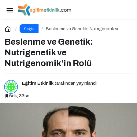
Besin Etiketleri ve Gıda Endüstrisinin Yanıltıcı
Stratejileri
Paylaş
Yorum Yap
Beslenme ve Genetik: Nutrigenetik ve
Sağlık
Nutrigenomik’in Rolü
Beslenme ve Genetik:
Nutrigenetik ve
Nutrigenomik’in Rolü
Eğitim Etkinlik
tarafından yayınlandı
6dk, 33sn