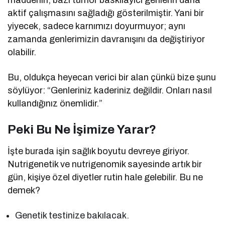
aktif çalışmasını sağladığı gösterilmiştir. Yani bir
yiyecek, sadece karnımızı doyurmuyor; aynı
zamanda genlerimizin davranışını da değiştiriyor
olabilir.
Bu, oldukça heyecan verici bir alan çünkü bize şunu
söylüyor: “Genleriniz kaderiniz değildir. Onları nasıl
kullandığınız önemlidir.”
Peki Bu Ne İşimize Yarar?
İşte burada işin sağlık boyutu devreye giriyor.
Nutrigenetik ve nutrigenomik sayesinde artık bir
gün, kişiye özel diyetler rutin hale gelebilir. Bu ne
demek?
Genetik testinize bakılacak.