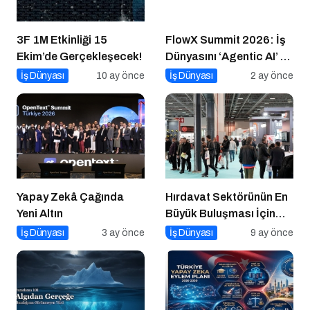
3F 1M Etkinliği 15
FlowX Summit 2026: İş
Ekim’de Gerçekleşecek!
Dünyasını ‘Agentic AI’ ve
Otonom Yapay Zeka
İş Dünyası
10 ay önce
İş Dünyası
2 ay önce
Çağına Hazırlıyor
Yapay Zekâ Çağında
Hırdavat Sektörünün En
Yeni Altın
Büyük Buluşması İçin
İstanbul Hazır!
İş Dünyası
3 ay önce
İş Dünyası
9 ay önce