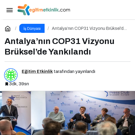
İçerik Pazarlaması Hakkında Her Şey:
İçeriklerce Podcast Serisi
Paylaş
Yorum Yap
Antalya’nın COP31 Vizyonu Brüksel’de
İş Dünyası
Yankılandı
Antalya’nın COP31 Vizyonu
Brüksel’de Yankılandı
Eğitim Etkinlik
tarafından yayınlandı
3dk, 39sn