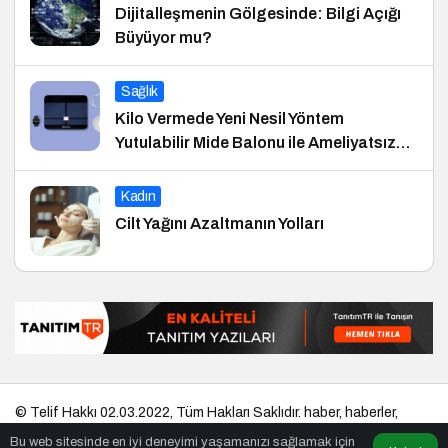
Dijitalleşmenin Gölgesinde: Bilgi Açığı
Büyüyor mu?
Sağlık
Kilo Vermede Yeni Nesil Yöntem
Yutulabilir Mide Balonu ile Ameliyatsız
Konforlu ve Hızlı Bir Çözüm
Kadın
Cilt Yağını Azaltmanın Yolları
© Telif Hakkı 02.03.2022, Tüm Hakları Saklıdır.
haber
,
haberler
,
gezilecek yerler
,
en iyiler listesi
,
bihaber
,
startup
,
sağlıklı
,
eshaber
,
Bu web sitesinde en iyi deneyimi yaşamanızı sağlamak için