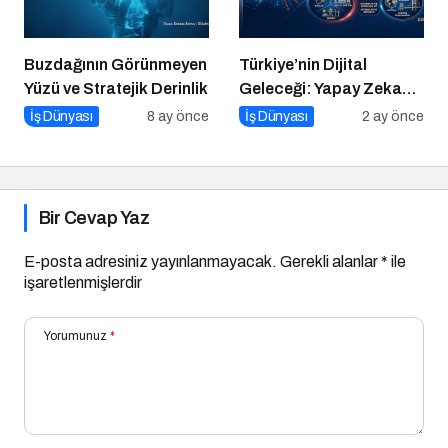
Buzdağının Görünmeyen
Türkiye’nin Dijital
Yüzü ve Stratejik Derinlik
Geleceği: Yapay Zeka
Çağında “BİLGE”
İş Dünyası
8 ay önce
İş Dünyası
2 ay önce
Hamlesi
Bir Cevap Yaz
E-posta adresiniz yayınlanmayacak.
Gerekli alanlar
*
ile
işaretlenmişlerdir
Yorumunuz
*