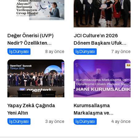
Değer Önerisi (UVP)
JCI Culture’ın 2026
Nedir? Özellikten
Dönem Başkanı Ufuk
Faydaya Geçiş
Can Ay Oldu
İş Dünyası
8 ay önce
İş Dünyası
7 ay önce
Yapay Zekâ Çağında
Kurumsallaşma
Yeni Altın
Markalaşma ve
Dijitalleşme Odaklı
İş Dünyası
3 ay önce
İş Dünyası
4 ay önce
Podcast Serisi: Hani
Kurumsaldık