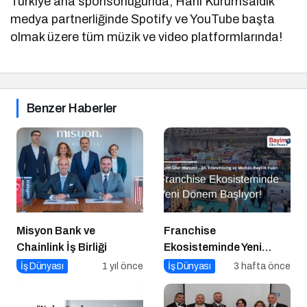
Türkiye ana sponsorluğunda, Hani Kurumsaldık
medya partnerliğinde Spotify ve YouTube başta
olmak üzere tüm müzik ve video platformlarında!
Benzer Haberler
Misyon Bank ve
Franchise
Chainlink İş Birliği
Ekosisteminde Yeni
Dönem Başlıyor: Bayim
İş Dünyası
1 yıl önce
İş Dünyası
3 hafta önce
Olur Musun? Fuarı 2026
İçin Geri Sayım!