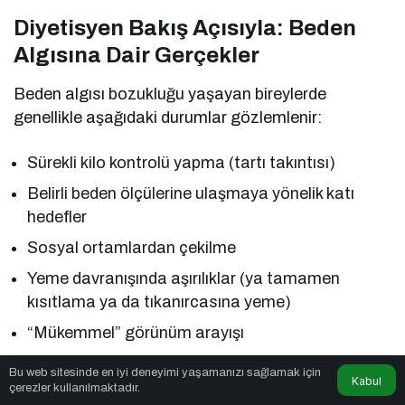
Diyetisyen Bakış Açısıyla: Beden
Algısına Dair Gerçekler
Beden algısı bozukluğu yaşayan bireylerde
genellikle aşağıdaki durumlar gözlemlenir:
Sürekli kilo kontrolü yapma (tartı takıntısı)
Belirli beden ölçülerine ulaşmaya yönelik katı
hedefler
Sosyal ortamlardan çekilme
Yeme davranışında aşırılıklar (ya tamamen
kısıtlama ya da tıkanırcasına yeme)
“Mükemmel” görünüm arayışı
Bu noktada diyetisyen olarak benim rolüm yalnızca
Bu web sitesinde en iyi deneyimi yaşamanızı sağlamak için
Kabul
çerezler kullanılmaktadır.
bir beslenme planı hazırlamak değildir.