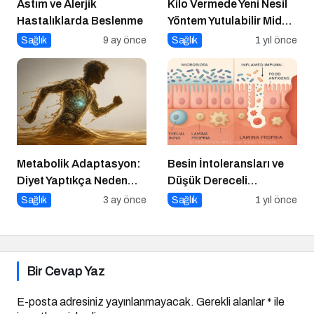
Astım ve Alerjik
Kilo Vermede Yeni Nesil
Hastalıklarda Beslenme
Yöntem Yutulabilir Mide
Balonu ile Ameliyatsız
Sağlık
9 ay önce
Sağlık
1 yıl önce
Konforlu ve Hızlı Bir
Çözüm
Metabolik Adaptasyon:
Besin İntoleransları ve
Diyet Yaptıkça Neden
Düşük Dereceli
Kilo Vermek Zorlaşır?
Enflamasyonun Kronik
Sağlık
3 ay önce
Sağlık
1 yıl önce
Hastalıklara Etkisi
Bir Cevap Yaz
E-posta adresiniz yayınlanmayacak.
Gerekli alanlar
*
ile