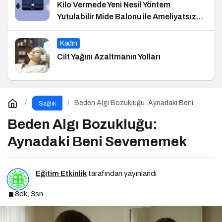
Kilo Vermede Yeni Nesil Yöntem
Yutulabilir Mide Balonu ile Ameliyatsız
Konforlu ve Hızlı Bir Çözüm
Kadın
Cilt Yağını Azaltmanın Yolları
Beden Algı Bozukluğu: Aynadaki Beni
Sağlık
Sevememek
Beden Algı Bozukluğu:
Aynadaki Beni Sevememek
Eğitim Etkinlik
tarafından yayınlandı
8dk, 3sn