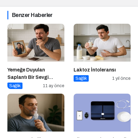
Benzer Haberler
Yemeğe Duyulan
Laktoz İntoleransı
Saplantı Bir Sevgi
Sağlık
1 yıl önce
İhtiyacıdır
Sağlık
11 ay önce