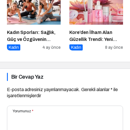
“Volume Up Mascara”
Kadın Sporları: Sağlık,
Kore’den İlham Alan
Güç ve Özgüvenin
Güzellik Trendi: Yeni
Anahtarı
Flormar K-Spirit
Kadın
4 ay önce
Kadın
8 ay önce
Koleksiyonu
Bir Cevap Yaz
E-posta adresiniz yayınlanmayacak.
Gerekli alanlar
*
ile
işaretlenmişlerdir
Yorumunuz
*