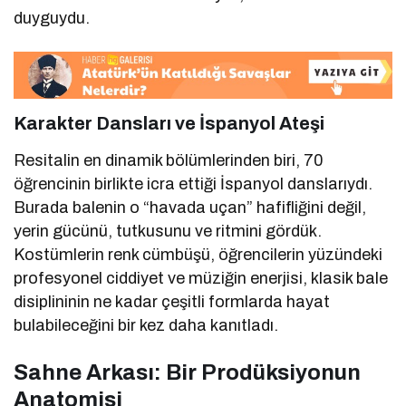
duyguydu.
Karakter Dansları ve İspanyol Ateşi
Resitalin en dinamik bölümlerinden biri, 70
öğrencinin birlikte icra ettiği İspanyol danslarıydı.
Burada balenin o “havada uçan” hafifliğini değil,
yerin gücünü, tutkusunu ve ritmini gördük.
Kostümlerin renk cümbüşü, öğrencilerin yüzündeki
profesyonel ciddiyet ve müziğin enerjisi, klasik bale
disiplininin ne kadar çeşitli formlarda hayat
bulabileceğini bir kez daha kanıtladı.
Sahne Arkası: Bir Prodüksiyonun
Anatomisi