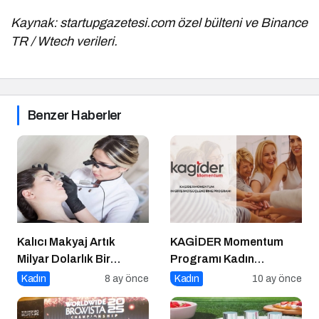
Kaynak: startupgazetesi.com özel bülteni ve Binance
TR / Wtech verileri.
Benzer Haberler
Kalıcı Makyaj Artık
KAGİDER Momentum
Milyar Dolarlık Bir
Programı Kadın
Endüstri
Girişimcilerin Gücüne
Kadın
8 ay önce
Kadın
10 ay önce
Güç Katıyor