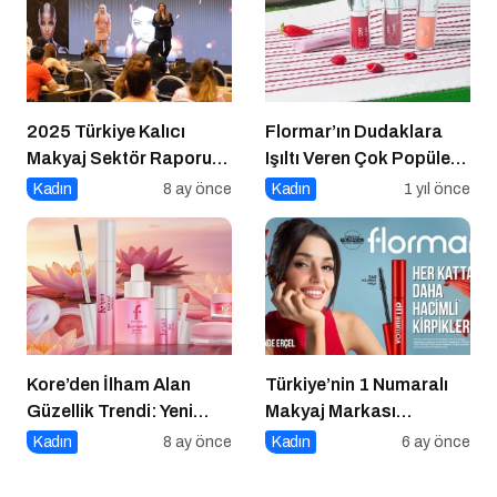
2025 Türkiye Kalıcı
Flormar’ın Dudaklara
Makyaj Sektör Raporu
Işıltı Veren Çok Popüler
Açıklandı
Lipgloss Serisi Dewy Lip
Kadın
8 ay önce
Kadın
1 yıl önce
Booster’da 8 Yeni Renk!
Kore’den İlham Alan
Türkiye’nin 1 Numaralı
Güzellik Trendi: Yeni
Makyaj Markası
Flormar K-Spirit
Flormar’ın Yeni Global
Kadın
8 ay önce
Kadın
6 ay önce
Koleksiyonu
Marka Yüzü “Hande
Erçel” ile ilk lansmanı: