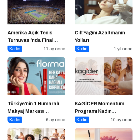
Amerika Açık Tenis
Cilt Yağını Azaltmanın
Turnuvası’nda Final
Yolları
Heyecanı Eurosport’ta!
Kadın
11 ay önce
Kadın
1 yıl önce
Türkiye’nin 1 Numaralı
KAGİDER Momentum
Makyaj Markası
Programı Kadın
Flormar’ın Yeni Global
Girişimcilerin Gücüne
Kadın
6 ay önce
Kadın
10 ay önce
Marka Yüzü “Hande
Güç Katıyor
Erçel” ile ilk lansmanı: