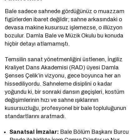
Bale sadece sahnede gördüğünüz o muazzam
figürlerden ibaret değildir; sahne arkasındaki o
devasa makine kusursuz işlemezse, o illüzyon
bozulur. Damla Bale ve Müzik Okulu bu konuda
hiçbir detayı atlamamıştı.
Temsilin sanat yönetmenliğini üstlenen, İngiliz
Kraliyet Dans Akademisi (RAD) üyesi Damla
Şenses Çelik’in vizyonu, gece boyunca her an
hissediliyordu. Sahneleme disiplini o kadar
yoğundu ki, bir sonraki dansın geçişleri, kostüm
değişimlerinin hızı ve sahne ışıklarının
kusursuzluğu, profesyonel bir bale topluluğunun
standartlarını aratmadı.
Sanatsal İmzalar:
Bale Bölüm Başkanı Burcu
Brodo ile birlikte İrem Cemre Dündar ve Nur