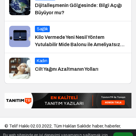
Dijitalleşmenin Gölgesinde: Bilgi Açığı
Büyüyor mu?
Sağlık
Kilo Vermede Yeni Nesil Yöntem
Yutulabilir Mide Balonu ile Ameliyatsız
Konforlu ve Hızlı Bir Çözüm
Kadın
Cilt Yağını Azaltmanın Yolları
© Telif Hakkı 02.03.2022, Tüm Hakları Saklıdır.
haber
,
haberler
,
gezilecek yerler
,
en iyiler listesi
,
bihaber
,
startup
,
sağlıklı
,
eshaber
,
Bu web sitesinde en iyi deneyimi yaşamanızı sağlamak için