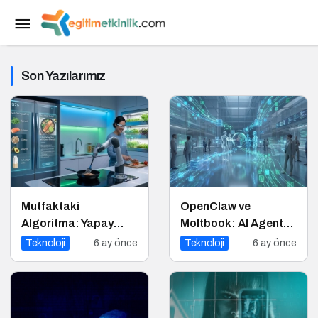
Son Yazılarımız
Mutfaktaki
OpenClaw ve
Algoritma: Yapay
Moltbook: AI Agent
Zeka Gastronomiyi
Ekonomisinin İlk
Teknoloji
6 ay önce
Teknoloji
6 ay önce
Nasıl Yeniden
Altyapıları
Programlıyor?