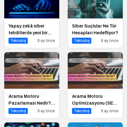
Yapay zekâ siber
Siber Suçlular Ne Tür
tehditlerde yeni bir
Hesapları Hedefliyor?
dönemi başlatıyor
Teknoloji
8 ay önce
Teknoloji
8 ay önce
Arama Motoru
Arama Motoru
Pazarlaması Nedir?
Optimizasyonu (SEO)
Etkili Arama Motoru
Nedir? Etkili SEO İçin
Teknoloji
9 ay önce
Teknoloji
9 ay önce
Pazarlaması İçin 10
10 Altın İpucu
Altın İpucu