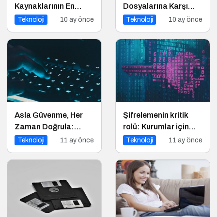
Kaynaklarının En
Dosyalarına Karşı
Güçlü Stratejik
Hazır Olun
Teknoloji
10 ay önce
Teknoloji
10 ay önce
Ortağına Dönüşüyor
Asla Güvenme, Her
Şifrelemenin kritik
Zaman Doğrula:
rolü: Kurumlar için
Şirketler İçin Parola
veri güvenliğinin temel
Teknoloji
11 ay önce
Teknoloji
11 ay önce
Güvenliği Alarmı
katmanı