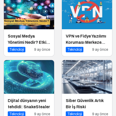
Sosyal Medya
VPN ve Fidye Yazılımı
Yönetimi Nedir? Etkili
Koruması Merkeze
Sosyal Medya
Alındı
Teknoloji
9 ay önce
Teknoloji
9 ay önce
Yönetimi İçin 10 Altın
İpucu
Dijital dünyanın yeni
Siber Güvenlik Artık
tehdidi: SnakeStealer
Bir İş Riski
Teknoloji
9 ay önce
Teknoloji
9 ay önce