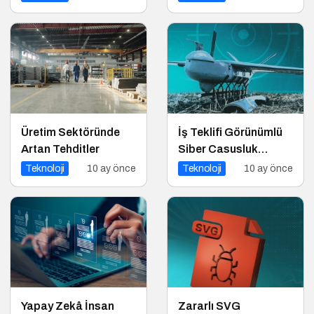
Üretim Sektöründe
İş Teklifi Görünümlü
Artan Tehditler
Siber Casusluk
Operasyonu
Teknoloji
10 ay önce
Teknoloji
10 ay önce
Yapay Zekâ İnsan
Zararlı SVG